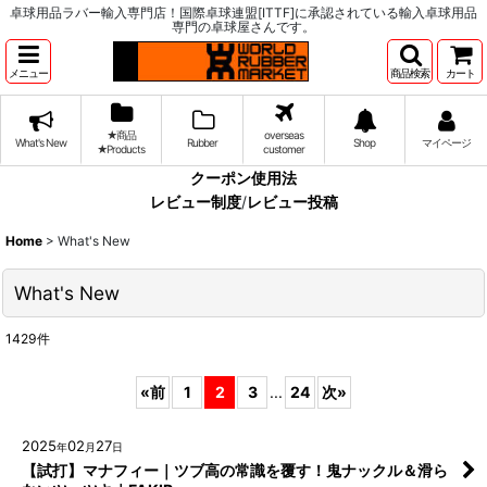
卓球用品ラバー輸入専門店！国際卓球連盟[ITTF]に承認されている輸入卓球用品
専門の卓球屋さんです。
メニュー
商品検索
カート
★商品
overseas
What's New
Rubber
Shop
マイページ
★Products
customer
クーポン使用法
レビュー制度
/
レビュー投稿
Home
>
What's New
What's New
1429
件
«
前
1
2
3
...
24
次
»
2025
02
27
年
月
日
【試打】マナフィー｜ツブ高の常識を覆す！鬼ナックル＆滑ら