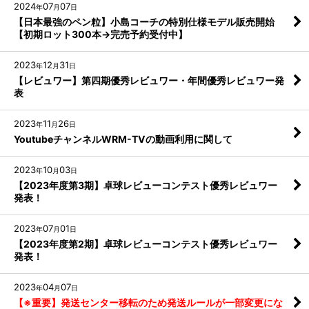
2024
07
07
年
月
日
【日本最強のペン粒】小島コーチの特別仕様モデル販売開始
【初期ロット300本→完売予約受付中】
2023
12
31
年
月
日
【レビュワー】第四期優秀レビュワー・年間優秀レビュワー発
表
2023
11
26
年
月
日
YoutubeチャンネルWRM-TVの動画利用に関して
2023
10
03
年
月
日
【2023年度第3期】卓球レビューコンテスト優秀レビュワー
発表！
2023
07
01
年
月
日
【2023年度第2期】卓球レビューコンテスト優秀レビュワー
発表！
2023
04
07
年
月
日
【※重要】発送センター移転のため発送ルールが一部変更にな