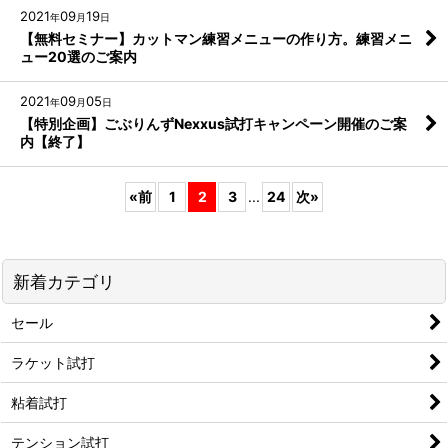
2021
09
19
年
月
日
【無料セミナー】カットマン練習メニューの作り方。練習メニ
ュー20選のご案内
2021
09
05
年
月
日
【特別企画】ごぶりんずNexxus試打キャンペーン開催のご案
内【終了】
«
前
1
2
3
...
24
次
»
新着カテゴリ
セール
ラケット試打
粘着試打
テンション試打