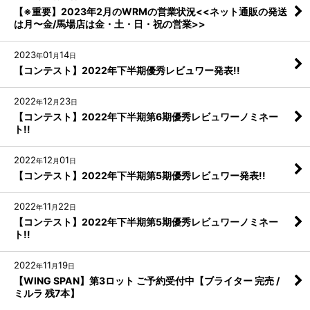
【※重要】2023年2月のWRMの営業状況<<ネット通販の発送
は月〜金/馬場店は金・土・日・祝の営業>>
2023
01
14
年
月
日
【コンテスト】2022年下半期優秀レビュワー発表!!
2022
12
23
年
月
日
【コンテスト】2022年下半期第6期優秀レビュワーノミネー
ト!!
2022
12
01
年
月
日
【コンテスト】2022年下半期第5期優秀レビュワー発表!!
2022
11
22
年
月
日
【コンテスト】2022年下半期第5期優秀レビュワーノミネー
ト!!
2022
11
19
年
月
日
【WING SPAN】第3ロット ご予約受付中【ブライター 完売 /
ミルラ 残7本】