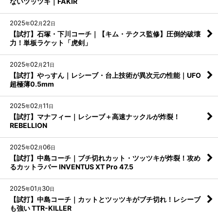
ないツッツキ｜FAKIR
2025
02
22
年
月
日
【試打】石塚・下川コーチ｜【キム・テクス監修】圧倒的破壊
力！単板ラケット「虎剣」
2025
02
21
年
月
日
【試打】やっすん｜レシーブ・台上技術が異次元の性能｜UFO
超極薄0.5mm
2025
02
11
年
月
日
【試打】マナフィー｜レシーブ＋高速ナックルが炸裂！
REBELLION
2025
02
06
年
月
日
【試打】中島コーチ｜ブチ切れカット・ツッツキが炸裂！攻め
るカットラバー INVENTUS XT Pro 47.5
2025
01
30
年
月
日
【試打】中島コーチ｜カットとツッツキがブチ切れ！レシーブ
も強い TTR-KILLER