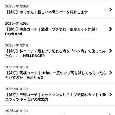
2025
01
28
年
月
日
【試打】やっすん｜新しい本職ラバーを紹介します
2025
01
26
年
月
日
【試打】中島コーチ｜激遅・ブチ切れ・低空カット炸裂！
Devil Anti
2025
01
21
年
月
日
【試打】林コーチ｜最もブチ切れる表を『ペン表』で使ってみ
たら、、、HELLRACER
2025
01
15
年
月
日
【試打】高橋コーチ｜10年に一度のツブ高を試してもらったら
ヤバすぎた！HellFire X
2025
01
13
年
月
日
【試打】三野コーチ｜カットマン大注目！ブチ切れカット＋簡
単ツッツキ＋安定の攻撃力
2025
01
10
年
月
日