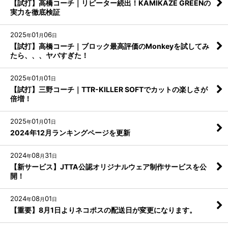
【試打】高橋コーチ｜リピーター続出！KAMIKAZE GREENの
実力を徹底検証
2025
01
06
年
月
日
【試打】高橋コーチ｜ブロック最高評価のMonkeyを試してみ
たら、、、ヤバすぎた！
2025
01
01
年
月
日
【試打】三野コーチ｜TTR-KILLER SOFTでカットの楽しさが
倍増！
2025
01
01
年
月
日
2024年12月ランキングページを更新
2024
08
31
年
月
日
【新サービス】JTTA公認オリジナルウェア制作サービスを公
開！
2024
08
01
年
月
日
【重要】8月1日よりネコポスの配送日が変更になります。