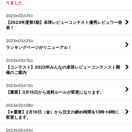
りました
2023
03
31
年
月
日
【2023年度第1期】卓球レビューコンテスト優秀レビュワー発
表！
2023
03
25
年
月
日
ランキングページがリニューアル！
2023
03
15
年
月
日
【コンテスト】2023年みんなの卓球レビューコンテンスト開
催のご案内
2023
03
13
年
月
日
【重要】3月15日から送料ルールが変更になります。
2023
02
08
年
月
日
【※重要】2月10日（金）から注文の締め時間を13時→8時に
変更します。
2023
02
01
年
月
日