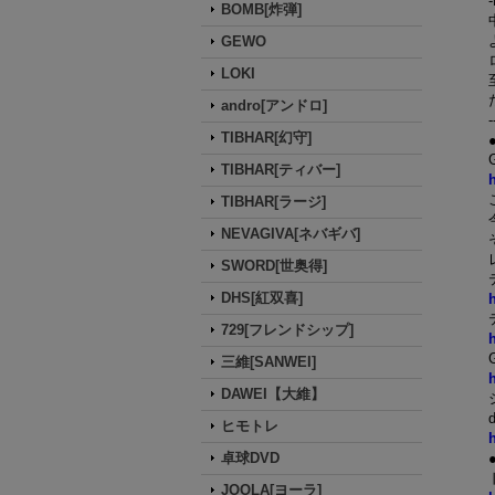
-
BOMB[炸弾]
GEWO
LOKI
andro[アンドロ]
-
TIBHAR[幻守]
TIBHAR[ティバー]
TIBHAR[ラージ]
NEVAGIVA[ネバギバ]
SWORD[世奥得]
DHS[紅双喜]
729[フレンドシップ]
三維[SANWEI]
DAWEI【大維】
d
ヒモトレ
卓球DVD
JOOLA[ヨーラ]