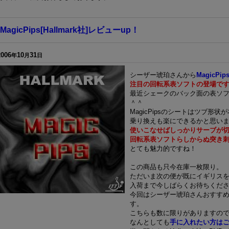
MagicPips[Hallmark社]レビューup！
2006
10
31
年
月
日
シーザー琥珀さんから
MagicP
注目の回転系表ソフトの登場で
最近シェークのバック面の表ソ
＾＾
MagicPipsのシートはツブ形
乗り換えも楽にできるかと思い
使いこなせばしっかりサーブが
回転系表ソフトらしからぬ突き
とても魅力的ですね！
この商品も只今在庫一枚限り。
ただいま次の便が既にイギリス
入荷まで今しばらくお待ちくだ
今回はシーザー琥珀さんおすすめの
す。
こちらも数に限りがありますの
なんとしても
手に入れたい方は