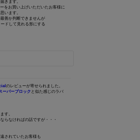
Dが届きます。
のラバーをお買い上げいただいたお客様に
と思います。
が最善か判断できませんが
ロードして見れる形にする
ial
のレビューが寄せられました。
スーパーブロック
と似た感じのラバ
てます。
にならなければの話ですが・・・
）
敬遠されていたお客様も