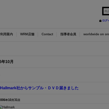
ログ
ご利用案内
WRM店舗
Contact
指導者会員
worldwide on or
06年10月
件
Hallmark社からサンプル・ＤＶＤ届きました
2006
10
31
年
月
日