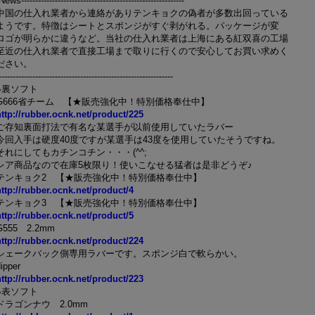
News----------------------------------------------------------
中国の仕入れ業者から連絡がありテンキョクの偽者が多数出回っている
ようです。特徴はシートとスポンジがすぐ剥がれる。パッケージが変
ロゴが明らかに違うなど。当社の仕入れ業者は上海にある紅双喜の工場
至近の仕入れ業者で直接工場まで取りに行くので安心してお買い求めく
ださい。
--------------------------------------------------------------
●裏ソフト
G666省チーム 【★販売強化中！特別価格奉仕中】
http://rubber.ocnk.net/product/225
ご存知裏面打法で有名な某選手が以前使用していたラバー
今回入手は硬度40度ですが某選手は43度を使用していたそうですね。
それにしてもカチンコチン・・・(^^;
レア商品なので在庫5枚限り！使いこなせる猛者は是非どうぞ♪
テンキョク2 【★販売強化中！特別価格奉仕中】
http://rubber.ocnk.net/product/4
テンキョク3 【★販売強化中！特別価格奉仕中】
http://rubber.ocnk.net/product/5
G555 2.2mm
http://rubber.ocnk.net/product/224
シェークバック側専用ラバーです。スポンジ白で軟らかい。
ipper
http://rubber.ocnk.net/product/223
●表ソフト
ドラゴンナウ 2.0mm