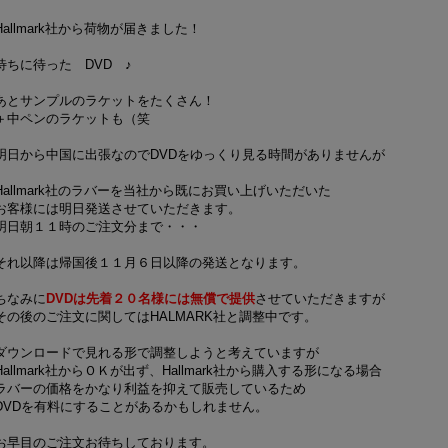
Hallmark社から荷物が届きました！
待ちに待った DVD ♪
あとサンプルのラケットをたくさん！
＋中ペンのラケットも（笑
明日から中国に出張なのでDVDをゆっくり見る時間がありませんが
Hallmark社のラバーを当社から既にお買い上げいただいた
お客様には明日発送させていただきます。
明日朝１１時のご注文分まで・・・
それ以降は帰国後１１月６日以降の発送となります。
ちなみに
DVDは先着２０名様には無償で提供
させていただきますが
その後のご注文に関してはHALMARK社と調整中です。
ダウンロードで見れる形で調整しようと考えていますが
Hallmark社からＯＫが出ず、Hallmark社から購入する形になる場合
ラバーの価格をかなり利益を抑えて販売しているため
DVDを有料にすることがあるかもしれません。
お早目のご注文お待ちしております。