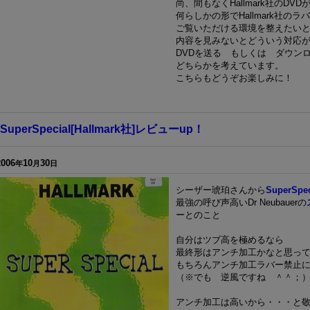
尚、間もなくHallmark社のDV
何らしかの形でHallmark社
ご覧いただける環境を整えたい
内容を見みないとどういう対応
DVDを送る もしくは ダウン
どちらかを考えています。
こちらもどうぞお楽しみに！
SuperSpecial[Hallmark社]レビューup！
2006
10
30
年
月
日
シーザー琥珀さんから
SuperSpec
最強の呼び声高いDr Neubauerの
ーとのこと
自分はツブ高を極めるなら
最終形はアンチ加工かなと思っ
もちろんアンチ加工ラバー禁止
（※でも 逆風ですね ＾＾；
アンチ加工は高いから・・・と