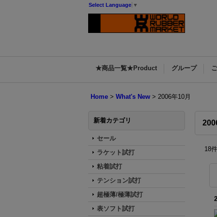
Select Language
▼
★商品一覧★Product
グループ
Home
>
What's New
>
2006年10月
新着カテゴリ
20
セール
18
ラケット試打
粘着試打
テンション試打
超極薄/極薄試打
表ソフト試打