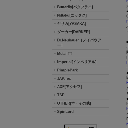
Butterfly[バタフライ]
Nittaku[ニッタク]
ヤサカ[YASAKA]
ダーカー[DARKER]
Dr.Neubauer［ノイバウア
ー］
-
Metal TT
Imperial[インペリアル]
-
PimplePark
JAP.Tec
AXF[アクセフ]
TSP
OTHER[本・その他]
SpinLord