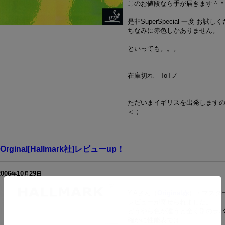
このお値段なら手が届きます＾
是非SuperSpecial 一度 お試
ちなみに赤色しかありません。
といっても。。。
在庫切れ ToTノ
ただいまイギリスを出発します
＜；
Orginal[Hallmark社]レビューup！
2006
10
29
年
月
日
Y.Aさん（
Original赤
）・マスタ
レビューが寄せられました。
どうやら色が違うと全く別のラ
確かに性能表では