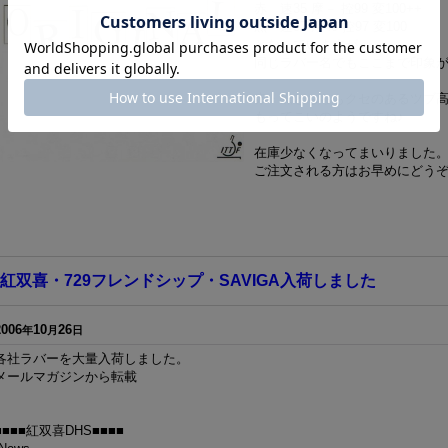
赤 速35 摩－ 控99 変100++
黒 速57 摩40 控97 変100
となっていますが・・・
同じラバー名でもここまで印象
赤・黒どちらもクセのあるツブ
もってこいのようですね♪
在庫少なくなってまいりました
ご注文される方はお早めにどう
紅双喜・729フレンドシップ・SAVIGA入荷しました
2006
10
26
年
月
日
各社ラバーを大量入荷しました。
メールマガジンから転載
■■■■紅双喜DHS■■■■