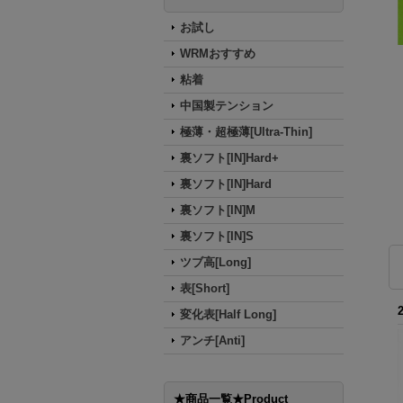
お試し
WRMおすすめ
粘着
中国製テンション
極薄・超極薄[Ultra-Thin]
裏ソフト[IN]Hard+
裏ソフト[IN]Hard
裏ソフト[IN]M
裏ソフト[IN]S
ツブ高[Long]
表[Short]
変化表[Half Long]
アンチ[Anti]
★商品一覧★Product