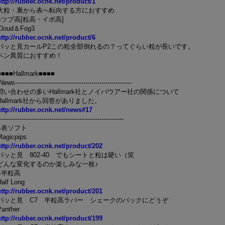
http://rubber.ocnk.net/product/1
大粒・裏から表へ転向する方におすすめ
●ツブ高[粒高・イボ高]
Cloud＆Fog3
http://rubber.ocnk.net/product/6
パッと見カールP2この粒全部倒れるの？ってぐらい粒が長いです。
ペン異質におすすめ！
■■■■Hallmark■■■■
News----------------------------------------------------------
問い合わせの多いHallmark社とノイバウアー社の関係について
Hallmark社から回答がありました。
http://rubber.ocnk.net/news#17
--------------------------------------------------------------
●表ソフト
Magicpips
http://rubber.ocnk.net/product/202
パッと見 802-40 でもシートと粒は硬い（笑
どんな変化するのか楽しみな一枚♪
●半粒高
Half Long
http://rubber.ocnk.net/product/201
パッと見 C7 半粒高ラバー シェークのバックにどうぞ
Panther
http://rubber.ocnk.net/product/199