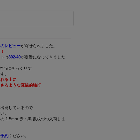
ipsのレビュー
が寄せられました。
す！
フトは
802-40
が定番になってきました
状が本当にそっくりで
ます。
切れる上に
刺さるような直線的強打
を出発しているので
さい。
 1.5mm 赤・黒 数枚づつ入荷しま
で
ご予約
ください。