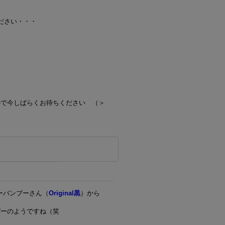
＾
しください・・・
ので今しばらくお待ちください （＞
ーバンブーさん（
Original黒
）から
バーのようですね（笑