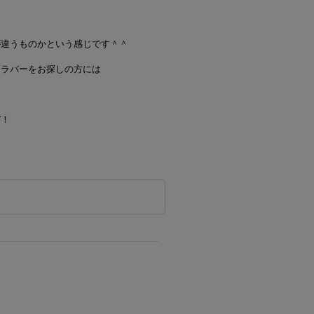
が違うものかという感じです＾＾
高ラバーをお探しの方には
。
ぞ！