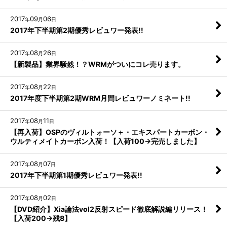
2017
09
06
年
月
日
2017年下半期第2期優秀レビュワー発表!!
2017
08
26
年
月
日
【新製品】業界騒然！？WRMがついにコレ売ります。
2017
08
22
年
月
日
2017年度下半期第2期WRM月間レビュワーノミネート!!
2017
08
11
年
月
日
【再入荷】OSPのヴィルトォーソ＋・エキスパートカーボン・
ウルティメイトカーボン入荷！【入荷100→完売しました】
2017
08
07
年
月
日
2017年下半期第1期優秀レビュワー発表!!
2017
08
02
年
月
日
【DVD紹介】Xia論法vol2反射スピード徹底解説編リリース！
【入荷200→残8】