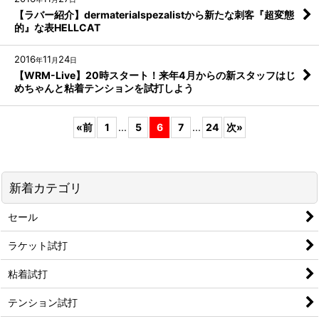
【ラバー紹介】dermaterialspezalistから新たな刺客『超変態
的』な表HELLCAT
2016
11
24
年
月
日
【WRM-Live】20時スタート！来年4月からの新スタッフはじ
めちゃんと粘着テンションを試打しよう
«
前
1
...
5
6
7
...
24
次
»
新着カテゴリ
セール
ラケット試打
粘着試打
テンション試打