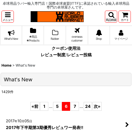
卓球用品ラバー輸入専門店！国際卓球連盟[ITTF]に承認されている輸入卓球用品
専門の卓球屋さんです。
メニュー
商品検索
カート
★商品
overseas
What's New
Rubber
Shop
マイページ
★Products
customer
クーポン使用法
レビュー制度
/
レビュー投稿
Home
>
What's New
What's New
1429
件
«
前
1
...
5
6
7
...
24
次
»
2017
10
05
年
月
日
2017年下半期第3期優秀レビュワー発表!!