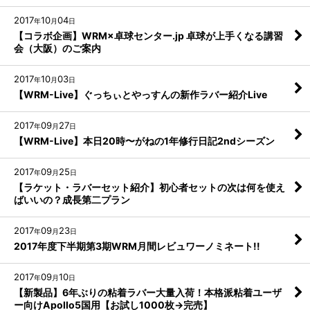
2017
10
04
年
月
日
【コラボ企画】WRM×卓球センター.jp 卓球が上手くなる講習
会（大阪）のご案内
2017
10
03
年
月
日
【WRM-Live】ぐっちぃとやっすんの新作ラバー紹介Live
2017
09
27
年
月
日
【WRM-Live】本日20時〜がねの1年修行日記2ndシーズン
2017
09
25
年
月
日
【ラケット・ラバーセット紹介】初心者セットの次は何を使え
ばいいの？成長第二プラン
2017
09
23
年
月
日
2017年度下半期第3期WRM月間レビュワーノミネート!!
2017
09
10
年
月
日
【新製品】6年ぶりの粘着ラバー大量入荷！本格派粘着ユーザ
ー向けApollo5国用【お試し1000枚→完売】