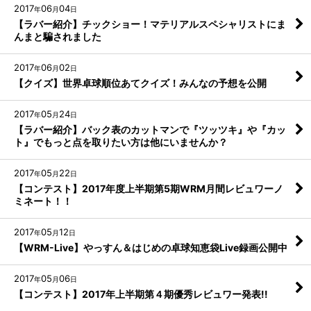
2017
06
04
年
月
日
【ラバー紹介】チックショー！マテリアルスペシャリストにま
んまと騙されました
2017
06
02
年
月
日
【クイズ】世界卓球順位あてクイズ！みんなの予想を公開
2017
05
24
年
月
日
【ラバー紹介】バック表のカットマンで『ツッツキ』や『カッ
ト』でもっと点を取りたい方は他にいませんか？
2017
05
22
年
月
日
【コンテスト】2017年度上半期第5期WRM月間レビュワーノ
ミネート！！
2017
05
12
年
月
日
【WRM-Live】やっすん＆はじめの卓球知恵袋Live録画公開中
2017
05
06
年
月
日
【コンテスト】2017年上半期第４期優秀レビュワー発表!!