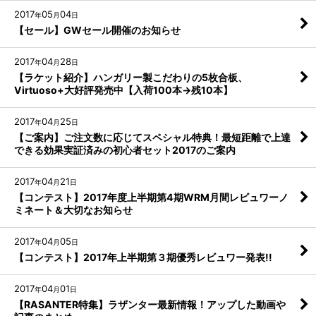
2017
05
04
年
月
日
【セール】GWセール開催のお知らせ
2017
04
28
年
月
日
【ラケット紹介】ハンガリー製こだわりの5枚合板、
Virtuoso+大好評発売中【入荷100本→残10本】
2017
04
25
年
月
日
【ご案内】ご注文数に応じてスペシャル特典！最短距離で上達
できる効果実証済みの初心者セット2017のご案内
2017
04
21
年
月
日
【コンテスト】2017年度上半期第4期WRM月間レビュワーノ
ミネート＆大切なお知らせ
2017
04
05
年
月
日
【コンテスト】2017年上半期第３期優秀レビュワー発表!!
2017
04
01
年
月
日
【RASANTER特集】ラザンター最新情報！アップした動画や