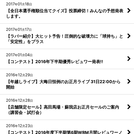
2017
01
18
年
月
日
【全日本選手権順位当てクイズ】投票締切！みんなの予想発表
します。
2017
01
17
年
月
日
【ラバー紹介】大ヒット予告！圧倒的な破壊力に「球持ち」と
「安定性」をプラス
2017
01
04
年
月
日
【コンテスト】2016年下半期優秀レビュワー発表!!
2016
12
29
年
月
日
【年越しライブ】大晦日恒例のお正月ライブ 31日22:00から
開始
2016
12
28
年
月
日
【店舗限定セール】高田馬場・蘇我店お正月セールのご案内
（講習会・試打会）
2016
12
23
年
月
日
【コンテスト】2016年度下半期第6期WRM月間レビュワーノ