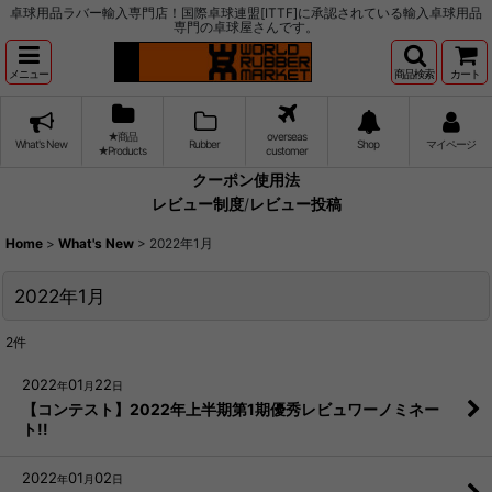
卓球用品ラバー輸入専門店！国際卓球連盟[ITTF]に承認されている輸入卓球用品
専門の卓球屋さんです。
メニュー
商品検索
カート
★商品
overseas
What's New
Rubber
Shop
マイページ
★Products
customer
クーポン使用法
レビュー制度
/
レビュー投稿
Home
>
What's New
>
2022年1月
2022年1月
2
件
2022
01
22
年
月
日
【コンテスト】2022年上半期第1期優秀レビュワーノミネー
ト!!
2022
01
02
年
月
日