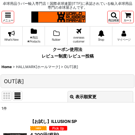
卓球用品ラバー輸入専門店！国際卓球連盟[ITTF]に承認されている輸入卓球用品
専門の卓球屋さんです。
メニュー
商品検索
カート
★商品
overseas
What's New
Rubber
Shop
マイページ
★Products
customer
クーポン使用法
レビュー制度
/
レビュー投稿
Home
>
HALLMARK[ホールマーク]
>
OUT[表]
OUT[表]
表示順変更
閉じる
1
件
表示数
:
【お試し】ILLUSION SP
並び順
:
4,200
円
(税別)