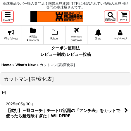
卓球用品ラバー輸入専門店！国際卓球連盟[ITTF]に承認されている輸入卓球用品
専門の卓球屋さんです。
メニュー
商品検索
カート
★商品
overseas
What's New
Rubber
Shop
マイページ
★Products
customer
クーポン使用法
レビュー制度
/
レビュー投稿
Home
>
What's New
>
カットマン[表/変化表]
カットマン[表/変化表]
1
件
2025
05
30
年
月
日
【試打】三野コーチ｜チート!?話題の『アンチ表』をカットで
使ったら超危険すぎた｜WILDFIRE