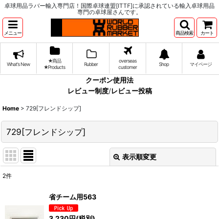
卓球用品ラバー輸入専門店！国際卓球連盟[ITTF]に承認されている輸入卓球用品
専門の卓球屋さんです。
メニュー
商品検索
カート
★商品
overseas
What's New
Rubber
Shop
マイページ
★Products
customer
クーポン使用法
レビュー制度
/
レビュー投稿
Home
>
729[フレンドシップ]
729[フレンドシップ]
表示順変更
閉じる
2
件
サブカテゴリ
:
省チーム用563
表示数
:
3,230
円
(税別)