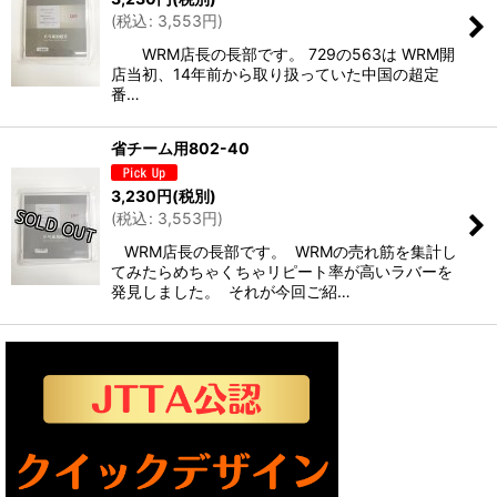
(
税込
:
3,553
円
)
並び順
:
WRM店長の長部です。 729の563は WRM開
店当初、14年前から取り扱っていた中国の超定
番…
絞り込む
省チーム用802-40
3,230
円
(税別)
(
税込
:
3,553
円
)
WRM店長の長部です。 WRMの売れ筋を集計し
てみたらめちゃくちゃリピート率が高いラバーを
発見しました。 それが今回ご紹…