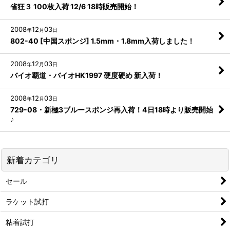
省狂３ 100枚入荷 12/6 18時販売開始！
2008
12
03
年
月
日
802-40 [中国スポンジ] 1.5mm・1.8mm入荷しました！
2008
12
03
年
月
日
バイオ覇道・バイオHK1997 硬度硬め 新入荷！
2008
12
03
年
月
日
729-08・新極3ブルースポンジ再入荷！4日18時より販売開始
♪
新着カテゴリ
セール
ラケット試打
粘着試打