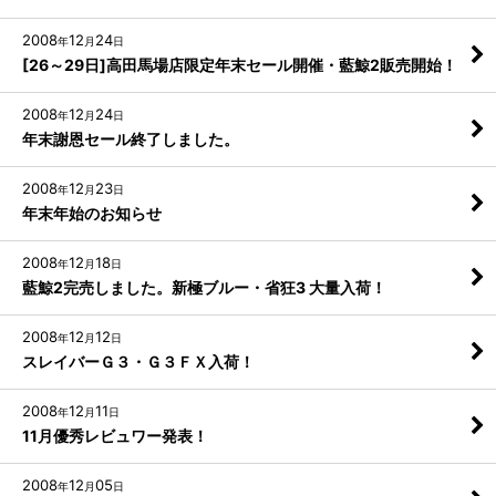
2008
12
24
年
月
日
[26～29日]高田馬場店限定年末セール開催・藍鯨2販売開始！
2008
12
24
年
月
日
年末謝恩セール終了しました。
2008
12
23
年
月
日
年末年始のお知らせ
2008
12
18
年
月
日
藍鯨2完売しました。新極ブルー・省狂3 大量入荷！
2008
12
12
年
月
日
スレイバーＧ３・Ｇ３ＦＸ入荷！
2008
12
11
年
月
日
11月優秀レビュワー発表！
2008
12
05
年
月
日