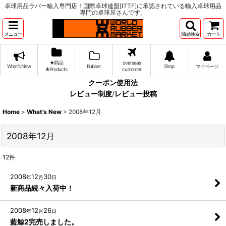
卓球用品ラバー輸入専門店！国際卓球連盟[ITTF]に承認されている輸入卓球用品
専門の卓球屋さんです。
メニュー
商品検索
カート
★商品
overseas
What's New
Rubber
Shop
マイページ
★Products
customer
クーポン使用法
レビュー制度
/
レビュー投稿
Home
>
What's New
>
2008年12月
2008年12月
12
件
2008
12
30
年
月
日
新商品続々入荷中！
2008
12
26
年
月
日
藍鯨2完売しました。