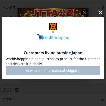
ペンドラ
ペン表
ペン粒
ペンアンチ
カットマン[裏]
カットマン[表/変化表]
カットマン[粒/アンチ]
新製品
月別一覧
2027年