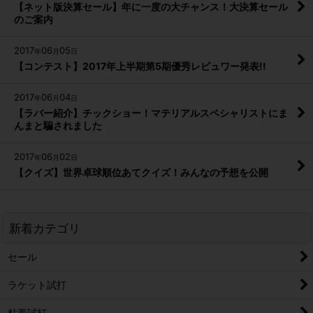
【ネット版決算セール】年に一度の大チャンス！大決算セール
のご案内
2017
06
05
年
月
日
【コンテスト】2017年上半期第5期優秀レビュワー発表!!
2017
06
04
年
月
日
【ラバー紹介】チックショー！マテリアルスペシャリストにま
んまと騙されました
2017
06
02
年
月
日
【クイズ】世界卓球順位あてクイズ！みんなの予想を公開
新着カテゴリ
セール
ラケット試打
粘着試打