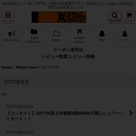
卓球用品ラバー輸入専門店！国際卓球連盟[ITTF]に承認されている輸入卓球用品
専門の卓球屋さんです。
メニュー
商品検索
カート
★商品
overseas
What's New
Rubber
Shop
マイページ
★Products
customer
クーポン使用法
レビュー制度
/
レビュー投稿
Home
>
What's New
>
2017年6月
2017年6月
5
件
2017
06
23
年
月
日
【コンテスト】2017年度上半期第6期WRM月間レビュワーノ
ミネート！！
2017
06
22
年
月
日