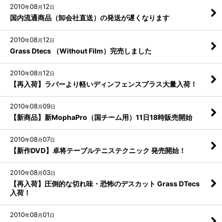
2010
08
12
年
月
日
国内流通商品（卸会社直送）の発送が遅くなります
2010
08
12
年
月
日
Grass Dtecs （Without Film）完売しました
2010
08
12
年
月
日
【再入荷】ラバーより軽いディンフェンスプラス大量入荷！
2010
08
09
年
月
日
【新商品】新MophaPro（国チーム用）11日18時販売開始
2010
08
07
年
月
日
【新作DVD】卓将テーブルテニステクニック 発売開始！
2010
08
03
年
月
日
【再入荷】圧倒的な切れ味・恐怖のデスカット Grass DTecs
入荷！
2010
08
01
年
月
日