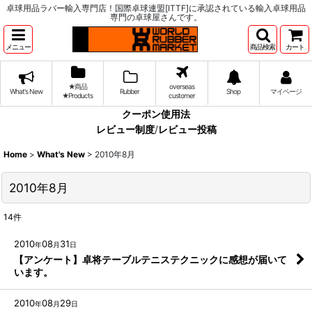
卓球用品ラバー輸入専門店！国際卓球連盟[ITTF]に承認されている輸入卓球用品
専門の卓球屋さんです。
メニュー
商品検索
カート
★商品
overseas
What's New
Rubber
Shop
マイページ
★Products
customer
クーポン使用法
レビュー制度
/
レビュー投稿
Home
>
What's New
>
2010年8月
2010年8月
14
件
2010
08
31
年
月
日
【アンケート】卓将テーブルテニステクニックに感想が届いて
います。
2010
08
29
年
月
日