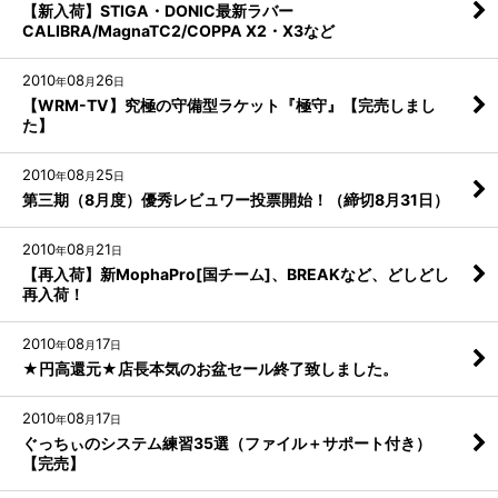
【新入荷】STIGA・DONIC最新ラバー
CALIBRA/MagnaTC2/COPPA X2・X3など
2010
08
26
年
月
日
【WRM-TV】究極の守備型ラケット『極守』【完売しまし
た】
2010
08
25
年
月
日
第三期（8月度）優秀レビュワー投票開始！（締切8月31日）
2010
08
21
年
月
日
【再入荷】新MophaPro[国チーム]、BREAKなど、どしどし
再入荷！
2010
08
17
年
月
日
★円高還元★店長本気のお盆セール終了致しました。
2010
08
17
年
月
日
ぐっちぃのシステム練習35選（ファイル＋サポート付き）
【完売】