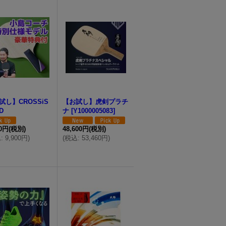
試し】CROSSiS
【お試し】虎剣プラチ
D
ナ
[
Y1000005083
]
00円
(税別)
48,600円
(税別)
込
:
9,900円
)
(
税込
:
53,460円
)