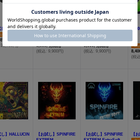
し】Ebony GF
【お試し】幻守9[Gen
【お試し】幻守9L[Ge
【5
syu9]
nsyu9 Large]
付】
00円
(税別)
ロ
21,780円
)
9,000円
(税別)
9,000円
(税別)
(
税込
:
9,900円
)
(
税込
:
9,900円
)
8,4
(
税
し】HALLUCIN
【お試し】SPINFIRE
【お試し】SPINFIRE
【お試
N
EXTREM
EXTREM ExtraSoft