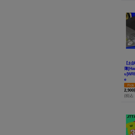
【お試
薄[Ha
u]WR
e
2,90
(
税込
: