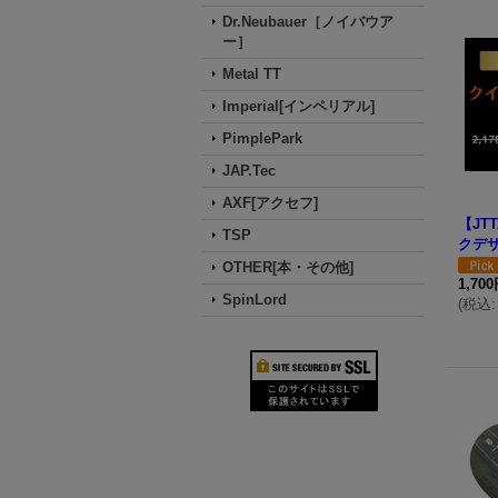
Dr.Neubauer［ノイバウア
ー］
Metal TT
Imperial[インペリアル]
PimplePark
JAP.Tec
AXF[アクセフ]
【JT
TSP
クデ
OTHER[本・その他]
1,70
SpinLord
(
税込
: