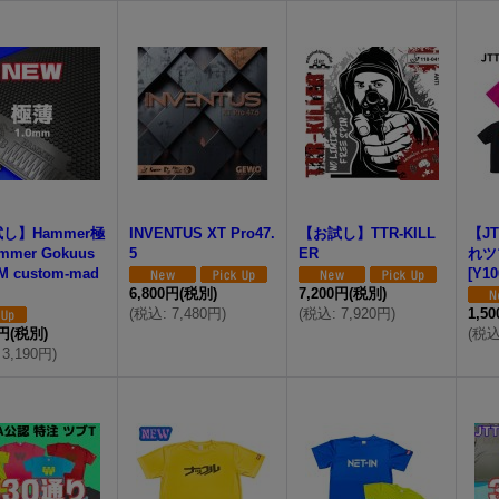
し】Hammer極
INVENTUS XT Pro47.
【お試し】TTR-KILL
【J
mmer Gokuus
5
ER
れツ
M custom-mad
[
Y10
6,800円
(税別)
7,200円
(税別)
(
税込
:
7,480円
)
(
税込
:
7,920円
)
1,5
0円
(税別)
(
税
3,190円
)