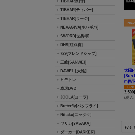
TIBHAR[幻守]
TIBHAR[ティバー]
TIBHAR[ラージ]
No.2
NEVAGIVA[ネバギバ]
SWORD[世奥得]
DHS[紅双喜]
729[フレンドシップ]
三維[SANWEI]
太陽P
DAWEI【大維】
[Sun 
ヒモトレ
m]WR
卓球DVD
3,50
JOOLA[ヨーラ]
(
税込
:
Butterfly[バタフライ]
Nittaku[ニッタク]
ヤサカ[YASAKA]
おす
ダーカー[DARKER]