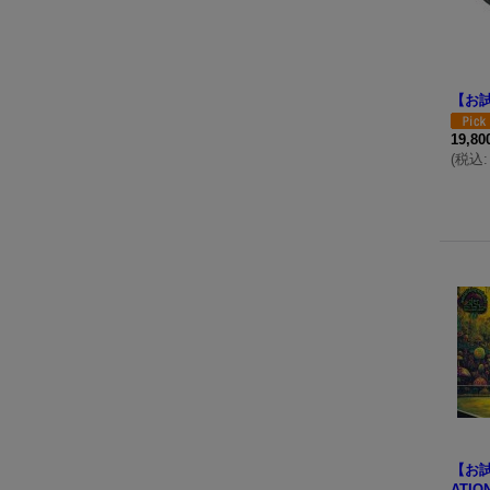
【お試
19,8
(
税込
:
【お試
ATIO