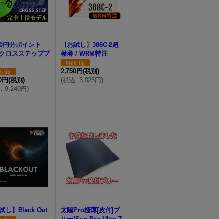
00円分ポイント
【お試し】388C-2超
クロスステッププ
極薄 / WRM特注
2,750円
(税別)
00円
(税別)
(
税込
:
3,025円
)
込
:
9,240円
)
し】Black Out
太陽Pro極薄[皮付]ブ
ルー[Sun Pro Ultra-T