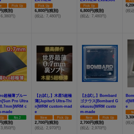
6,2
0円
(税別)
6,800円
(税別)
6,800円
(税別)
(
税
6,380円
)
(
税込
:
7,480円
)
(
税込
:
7,480円
)
ro超極薄ブルー
【お試し】木星5超極
【お試し】Bombard
Bom
[Sun Pro Ultra
薄[Jupiter5 Ultra-Thi
ゴクウス[Bombard G
d]W
n 0.7mm]WRM c
n]WRM custom-mad
okuusu]WRM custo
e
m-made
e
m-made
3,3
0円
(税別)
2,700円
(税別)
2,700円
(税別)
(
税
3,850円
)
(
税込
:
2,970円
)
(
税込
:
2,970円
)