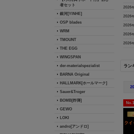
者セット
2026
銀河[YINHE]
2026
OSP blades
2026
WRM
2026
TMOUNT
2026
THE EGG
WINGSPAN
der-materialspezialist
ラン
BARNA Original
HALLMARK[ホールマーク]
2
Sauer&Troger
BOMB[炸弾]
No.
GEWO
LOKI
andro[アンドロ]