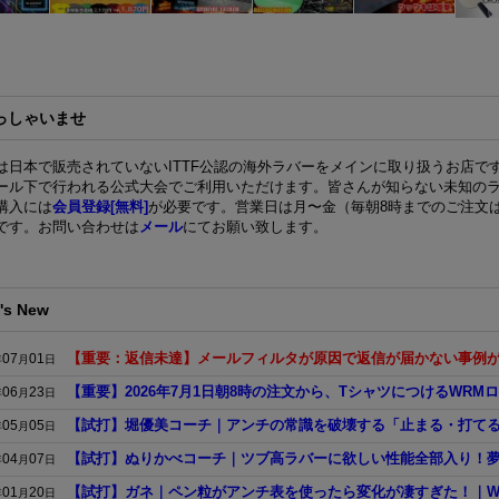
っしゃいませ
は日本で販売されていないITTF公認の海外ラバーをメインに取り扱うお店で
ール下で行われる公式大会でご利用いただけます。皆さんが知らない未知の
購入には
会員登録[無料]
が必要です。営業日は月〜金（毎朝8時までのご注文
です。お問い合わせは
メール
にてお願い致します。
's New
【重要：返信未達】メールフィルタが原因で返信が届かない事例
07
01
年
月
日
【重要】2026年7月1日朝8時の注文から、TシャツにつけるWR
06
23
年
月
日
【試打】堀優美コーチ｜アンチの常識を破壊する「止まる・打てる」の衝
05
05
年
月
日
【試打】ぬりかべコーチ｜ツブ高ラバーに欲しい性能全部入り！夢のツブが
04
07
年
月
日
【試打】ガネ｜ペン粒がアンチ表を使ったら変化が凄すぎた！｜WIL
01
20
年
月
日