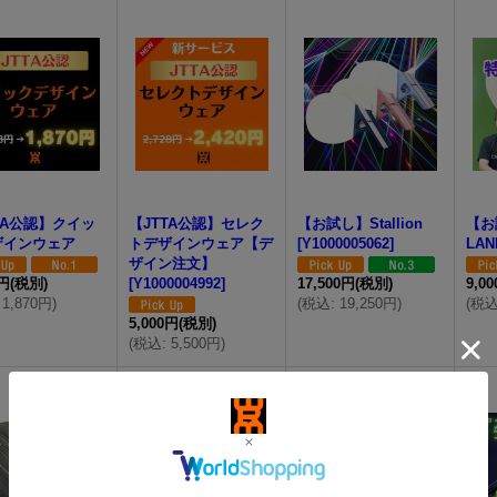
TA公認】クイッ
【JTTA公認】セレク
【お試し】Stallion
【お
ザインウェア
トデザインウェア【デ
[
Y1000005062
]
LAN
ザイン注文】
0円
(税別)
[
Y1000004992
]
17,500円
(税別)
9,0
1,870円
)
(
税込
:
19,250円
)
(
税
5,000円
(税別)
(
税込
:
5,500円
)