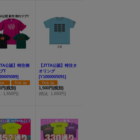
TTA公認】特注倒
【JTTA公認】特注タ
ブT
オリング
00005089
]
[
Y1000005091
]
00円
(税別)
1,500円
(税別)
込
:
1,650円
)
(
税込
:
1,650円
)