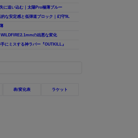
失に追い込む｜太陽Pro極薄ブルー
異的な安定感と低弾道ブロック｜幻守9L
薄
DFIRE2.1mmの凶悪な変化
にミスする神ラバー『OUTKILL』
表/変化表
ラケット