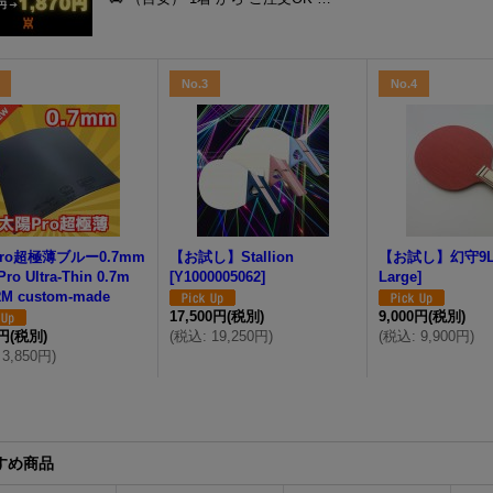
No.3
No.4
ro超極薄ブルー0.7mm
【お試し】Stallion
【お試し】幻守9L[
Pro Ultra-Thin 0.7m
[
Y1000005062
]
Large]
M custom-made
17,500円
(税別)
9,000円
(税別)
0円
(税別)
(
税込
:
19,250円
)
(
税込
:
9,900円
)
3,850円
)
すめ商品