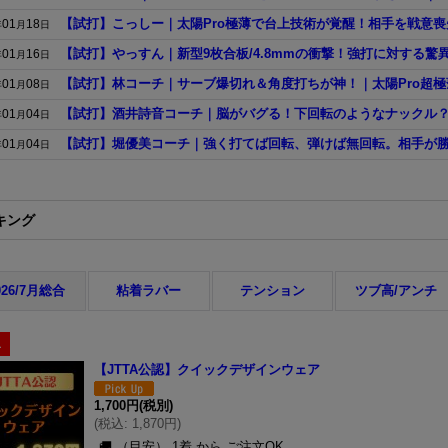
【試打】こっしー｜太陽Pro極薄で台上技術が覚醒！相手を戦意喪
01
18
年
月
日
【試打】やっすん｜新型9枚合板/4.8mmの衝撃！強打に対する驚
01
16
年
月
日
【試打】林コーチ｜サーブ爆切れ＆角度打ちが神！｜太陽Pro超極
01
08
年
月
日
【試打】酒井詩音コーチ｜脳がバグる！下回転のようなナックル？WIL
01
04
年
月
日
【試打】堀優美コーチ｜強く打てば回転、弾けば無回転。相手が勝手
01
04
年
月
日
キング
026/7月総合
粘着ラバー
テンション
ツブ高/アンチ
1
【JTTA公認】クイックデザインウェア
1,700円
(税別)
(
税込
:
1,870円
)
🚚 （目安） 1着 から ご注文OK …