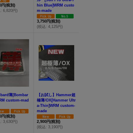
00円
(税別)
hin Blue]WRM custo
込
:
6,820円
)
m-made
3,750円
(税別)
(
税込
:
4,125円
)
bard薄[Bombar
【お試し】Hammer超
RM custom-mad
極薄/OX[Hammer Ultr
a-Thin]WRM custom-
made
00円
(税別)
込
:
3,630円
)
2,900円
(税別)
(
税込
:
3,190円
)