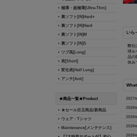
極薄・超極薄[Ultra-Thin]
裏ソフト[IN]Hard+
裏ソフト[IN]Hard
いら
裏ソフト[IN]M
裏ソフト[IN]S
弊社
球ル
ツブ高[Long]
品の
表[Short]
休み
変化表[Half Long]
アンチ[Anti]
What
★商品一覧★Product
2027
2026
★セール目玉商品/新商品
2026
ウェア・Tシャツ
2026
Maintenance[メンテナンス]
2026
【7大特典サポート付】初心