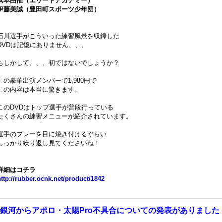
浜本由惟（エリートアカデミー）
伊藤美誠（豊田町スポーツ少年団）
石川選手がこういった練習風景を収録した
DVDは記憶にありません、、、
もしかして、、、初ではないでしょうか？
この豪華出演メンバーで1,980円で
この内容は本当に驚きます。
このDVDはトップ選手が普段行っている
たくさんの練習メニューが紹介されています。
選手のプレーを目に焼き付けるぐらい
しっかり繰り返し見てくださいね！
詳細はコチラ
ttp://rubber.ocnk.net/
product/1842
銀河からアポロ・太陽Pro不具合についての発表がありました