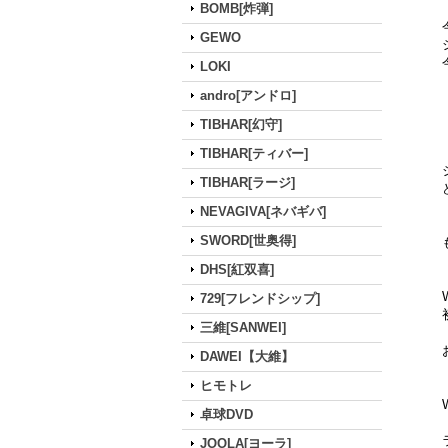
BOMB[炸弾]
GEWO
LOKI
andro[アンドロ]
TIBHAR[幻守]
TIBHAR[ティバー]
TIBHAR[ラージ]
NEVAGIVA[ネバギバ]
SWORD[世奥得]
DHS[紅双喜]
729[フレンドシップ]
三維[SANWEI]
DAWEI【大維】
ヒモトレ
卓球DVD
JOOLA[ヨーラ]