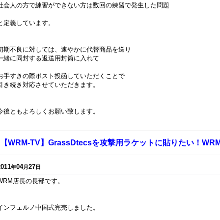
社会人の方で練習ができない方は数回の練習で発生した問題
と定義しています。
初期不良に対しては、速やかに代替商品を送り
一緒に同封する返送用封筒に入れて
お手すきの際ポスト投函していただくことで
引き続き対応させていただきます。
今後ともよろしくお願い致します。
【WRM-TV】GrassDtecsを攻撃用ラケットに貼りたい！W
2011
04
27
年
月
日
WRM店長の長部です。
インフェルノ中国式完売しました。