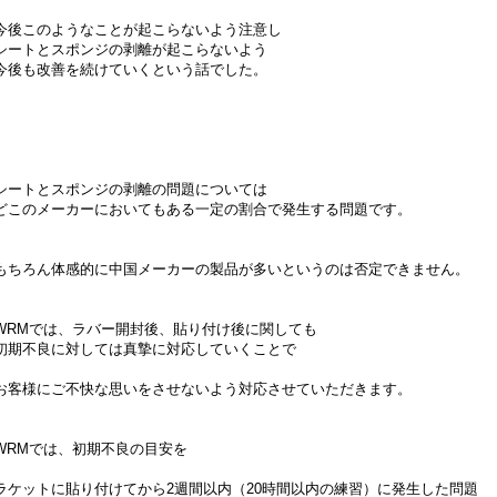
今後このようなことが起こらないよう注意し
シートとスポンジの剥離が起こらないよう
今後も改善を続けていくという話でした。
シートとスポンジの剥離の問題については
どこのメーカーにおいてもある一定の割合で発生する問題です。
もちろん体感的に中国メーカーの製品が多いというのは否定できません。
WRMでは、ラバー開封後、貼り付け後に関しても
初期不良に対しては真摯に対応していくことで
お客様にご不快な思いをさせないよう対応させていただきます。
WRMでは、初期不良の目安を
ラケットに貼り付けてから2週間以内（20時間以内の練習）に発生した問題