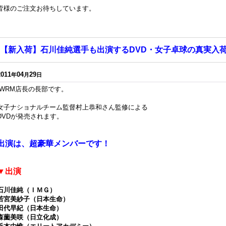
皆様のご注文お待ちしています。
【新入荷】石川佳純選手も出演するDVD・女子卓球の真実入
2011
04
29
年
月
日
WRM店長の長部です。
女子ナショナルチーム監督村上恭和さん監修による
DVDが発売されます。
出演は、超豪華メンバーです！
▼出演
石川佳純（ＩＭＧ）
若宮美紗子（日本生命）
田代早紀（日本生命）
森薗美咲（日立化成）