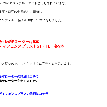
WRMのオリジナルラケットとても売れています。
極守・幻守の中国式とも完売し
インフェルノも残り50本→10本になりました。
今回極守ローターは5本
ディフェンスプラスもST・FL 各5本
の入荷なので、こちらもすぐに完売すると思います。
極守ローターの詳細はコチラ
極守ローター完売しました。
ディフェンスプラスの詳細はコチラ