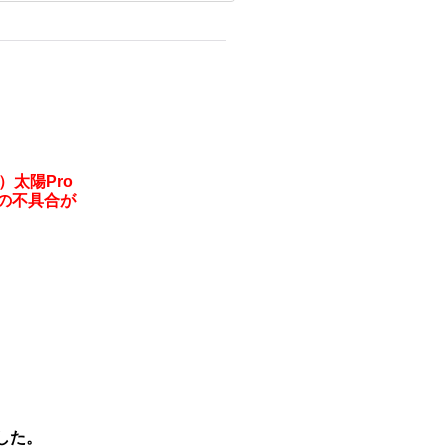
ト）
太陽Pro
の
不具合が
した。