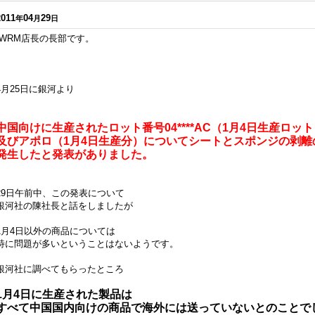
2011
04
29
年
月
日
WRM店長の長部です。
4月25日に銀河より
中国向けに生産されたロット番号04****AC（1月4日生産ロッ
及びアポロ（1月4日生産分）についてシートとスポンジの剥離
発生したと発表がありました。
29日午前中、この発表について
銀河社の陳社長と話をしましたが
1月4日以外の商品については
特に問題が多いということはないようです。
銀河社に調べてもらったところ
1月4日に生産された製品は
すべて中国国内向けの商品で海外には送っていないとのことで