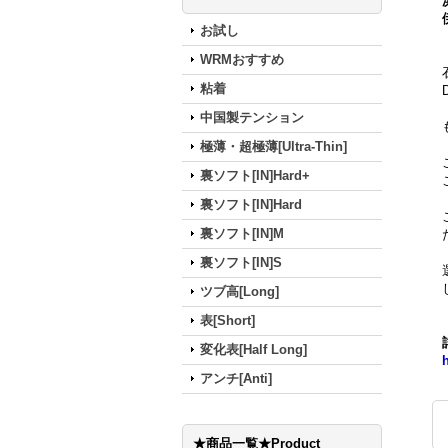
お試し
WRMおすすめ
粘着
中国製テンション
極薄・超極薄[Ultra-Thin]
裏ソフト[IN]Hard+
裏ソフト[IN]Hard
裏ソフト[IN]M
裏ソフト[IN]S
ツブ高[Long]
表[Short]
変化表[Half Long]
h
アンチ[Anti]
★商品一覧★Product