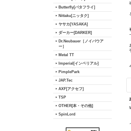
Butterfly[バタフライ]
Nittaku[ニッタク]
ヤサカ[YASAKA]
ダーカー[DARKER]
Dr.Neubauer［ノイバウア
ー］
Metal TT
Imperial[インペリアル]
PimplePark
JAP.Tec
AXF[アクセフ]
TSP
OTHER[本・その他]
SpinLord