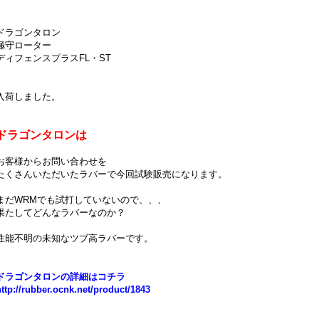
ドラゴンタロン
極守ローター
ディフェンスプラスFL・ST
入荷しました。
ドラゴンタロンは
お客様からお問い合わせを
たくさんいただいたラバーで今回試験販売になります。
まだWRMでも試打していないので、、、
果たしてどんなラバーなのか？
性能不明の未知なツブ高ラバーです。
ドラゴンタロンの詳細はコチラ
http://rubber.ocnk.net/product/1843