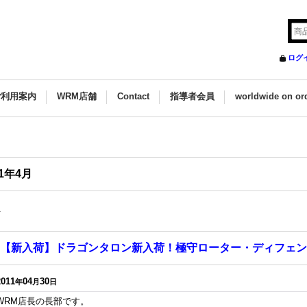
ログ
ご利用案内
WRM店舗
Contact
指導者会員
worldwide on or
11年4月
件
【新入荷】ドラゴンタロン新入荷！極守ローター・ディフェン
2011
04
30
年
月
日
WRM店長の長部です。