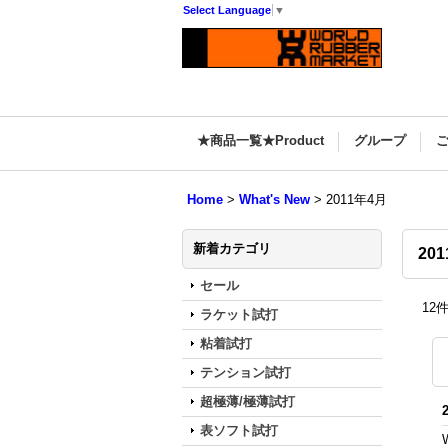
Select Language
▼
★商品一覧★Product
グループ
Home
>
What's New
>
2011年4月
新着カテゴリ
20
セール
12
ラケット試打
粘着試打
テンション試打
超極薄/極薄試打
表ソフト試打