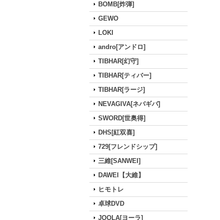
BOMB[炸弾]
GEWO
LOKI
andro[アンドロ]
TIBHAR[幻守]
TIBHAR[ティバー]
TIBHAR[ラージ]
NEVAGIVA[ネバギバ]
SWORD[世奥得]
DHS[紅双喜]
729[フレンドシップ]
三維[SANWEI]
DAWEI【大維】
ヒモトレ
卓球DVD
JOOLA[ヨーラ]