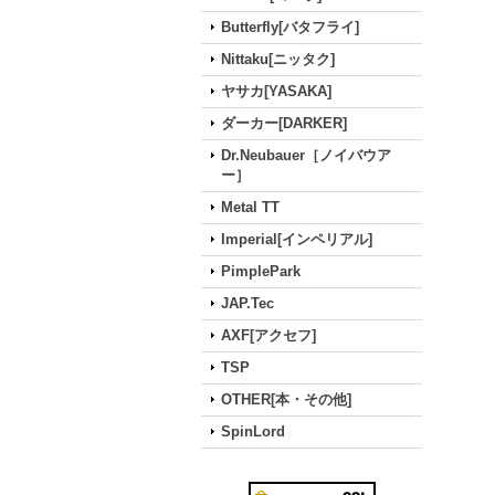
Butterfly[バタフライ]
Nittaku[ニッタク]
ヤサカ[YASAKA]
ダーカー[DARKER]
Dr.Neubauer［ノイバウア
ー］
Metal TT
Imperial[インペリアル]
PimplePark
JAP.Tec
AXF[アクセフ]
TSP
OTHER[本・その他]
SpinLord