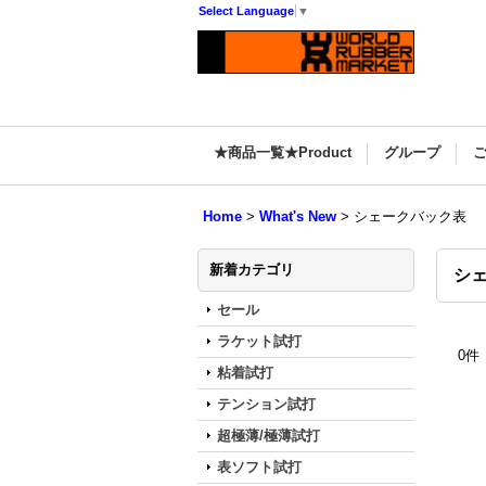
Select Language
▼
★商品一覧★Product
グループ
Home
>
What's New
>
シェークバック表
新着カテゴリ
シ
セール
ラケット試打
0
件
粘着試打
テンション試打
超極薄/極薄試打
表ソフト試打