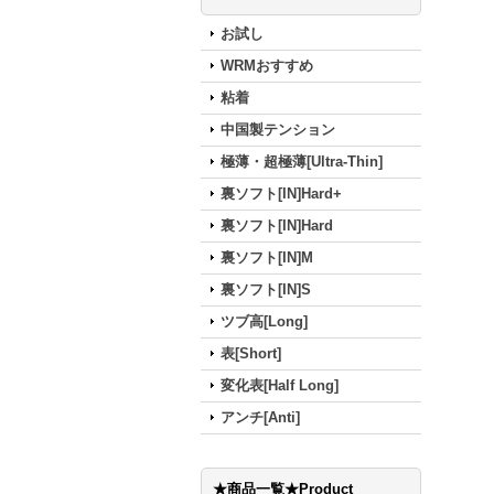
お試し
WRMおすすめ
粘着
中国製テンション
極薄・超極薄[Ultra-Thin]
裏ソフト[IN]Hard+
裏ソフト[IN]Hard
裏ソフト[IN]M
裏ソフト[IN]S
ツブ高[Long]
表[Short]
変化表[Half Long]
アンチ[Anti]
★商品一覧★Product