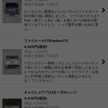
希望小売価格
:
7,480
円
絞り込む
たくさんのご要望をいただいていたファスターク
G1の取り扱い開始しました。 ファスタークとは？
Fast（速さ）とArc（弧）を描くボール軌道を開
発コンセプトとした、トップ選手が勝つために選
ぶ…
ファスタークC1[FastarcC1]
4,620
円
(税別)
(
税込
:
5,082
円
)
希望小売価格
:
7,260
円
バランスラリー重視！スピンとスピードのバラン
ス良いラリー展開に実力を発揮！安定した台上プ
レーからのカウンターや両ハンドドライブ！心地
よい打球感と絶妙なバランス感覚はクセにな
る！ ファスターク…
キョウヒョウプロ3ターボオレンジ
4,410
円
(税別)
(
税込
:
4,851
円
)
希望小売価格
:
6,930
円