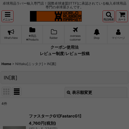
卓球用品ラバー輸入専門店！国際卓球連盟[ITTF]に承認されている輸入卓球用品
専門の卓球屋さんです。
メニュー
商品検索
カート
★商品
overseas
What's New
Rubber
Shop
マイページ
★Products
customer
クーポン使用法
レビュー制度
/
レビュー投稿
Home
>
Nittaku[ニッタク]
>
IN[裏]
IN[裏]
表示順変更
閉じる
4
件
表示数
:
ファスタークG1[FastarcG1]
4,760
円
(税別)
並び順
:
(
税込
:
5,236
円
)