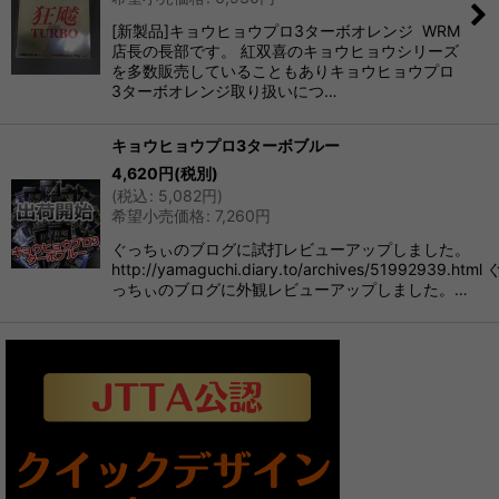
[新製品]キョウヒョウプロ3ターボオレンジ WRM
店長の長部です。 紅双喜のキョウヒョウシリーズ
を多数販売していることもありキョウヒョウプロ
3ターボオレンジ取り扱いにつ…
キョウヒョウプロ3ターボブルー
4,620
円
(税別)
(
税込
:
5,082
円
)
希望小売価格
:
7,260
円
ぐっちぃのブログに試打レビューアップしました。
http://yamaguchi.diary.to/archives/51992939.html 
っちぃのブログに外観レビューアップしました。…