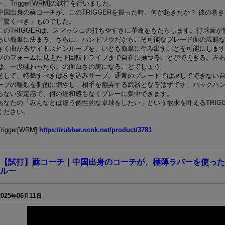
ト、Trigger[WRM]の試打を行いました。
中国出身の蘇コーチが、このTRIGGERを握った時、何が起きたか？ 彼の巻
「驚くべき」ものでした。
このTRIGGERは、スマッシュの打ちやすさに革命をもたらします。打球面
らい簡単に決まる。さらに、ハンドソウだからこそ可能なブレード面の広範
きく曲がるサイドスピンループを、いとも簡単に生み出すことを可能にしま
ブのフォームに見えた下回転ドライブまで自在に操つることがでえきる。左
は、一度味わったらこの面白さの虜になることでしょう。
そして、特筆すべきは巻き込みサーブ。通常のブレードでは決してできない
ーブの種類を劇的に増やし、相手を翻弄する武器となるはずです。バックハ
らない安定感で、何の違和感もなくプレーに集中できます。
あなたの「みんなとは違う個性的な卓球をしたい」という欲求を叶えるTRIG
ください。
Trigger[WRM]:
https://rubber.ocnk.net/product/3781
【試打】蘇コーチ｜中国出身のコーチが、極薄ラバーを使った
ルー
2025
06
11
年
月
日