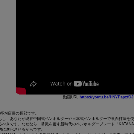
動画URL:
https://youtu.be/HNYPapzfOJ
WRM店長の長部です。
もし、あなたが現在中国式ペンホルダーや日本式ペンホルダーで裏面打法を
るべきです。なぜなら、常識を覆す新時代のペンホルダーブレード「KATANA1 [
的に進化させるからです。