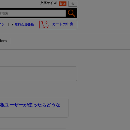
文字サイズ
:
0
カートの中身
イン
無料会員登録
ders
板ユーザーが使ったらどうな