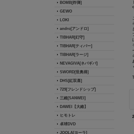
BOMB[炸弾]
GEWO
LOKI
andro[アンドロ]
TIBHAR[幻守]
TIBHAR[ティバー]
TIBHAR[ラージ]
NEVAGIVA[ネバギバ]
SWORD[世奥得]
DHS[紅双喜]
729[フレンドシップ]
三維[SANWEI]
DAWEI【大維】
ヒモトレ
卓球DVD
JOOLA[ヨーラ]