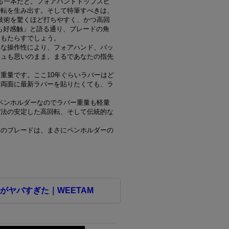
える一本だと。フォアハンドトップスピ
回転を生み出す。そして特筆すべきは、
の技術を驚くほど打ちやすく、かつ高回
rよりも好感触」と語る通り、ブレードの角
をもたらすでしょう。
的な操作性により、フォアハンド、バッ
シュも思いのまま。まるであなたの指先
重量です。ここ10年ぐらいラバーはど
。両面に最新ラバーを貼りたくても、ラ
。
式ペンホルダーなのでラバー重量も軽量
打法の安定した高回転、そして伝統的な
このブレードは、まさにペンホルダーの
ヤバすぎた｜WEETAM