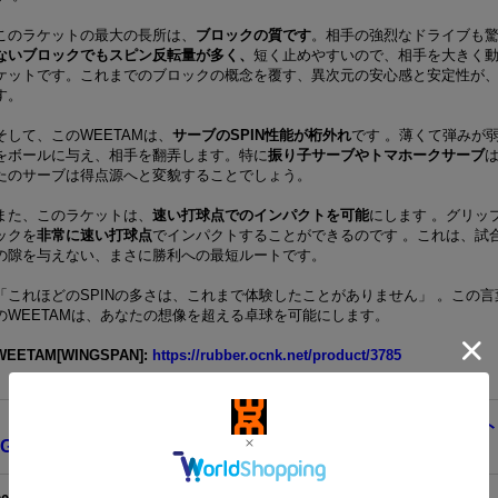
このラケットの最大の長所は、
ブロックの質です
。相手の強烈なドライブも
ないブロックでもスピン反転量が多く、
短く止めやすいので、相手を大きく
ケットです。これまでのブロックの概念を覆す、異次元の安心感と安定性が
す。
そして、このWEETAMは、
サーブのSPIN性能が桁外れ
です 。薄くて弾みが
をボールに与え、相手を翻弄します。特に
振り子サーブやトマホークサーブ
は
たのサーブは得点源へと変貌することでしょう。
また、このラケットは、
速い打球点でのインパクトを可能
にします 。グリッ
ックを
非常に速い打球点
でインパクトすることができるのです 。これは、試
の隙を与えない、まさに勝利への最短ルートです。
「これほどのSPINの多さは、これまで体験したことがありません」 。この
のWEETAMは、あなたの想像を超える卓球を可能にします。
WEETAM
[
WINGSPAN
]
:
https://rubber.ocnk.net/product/3785
【試打】蘇コーチ｜中国出身の男子選手がハンドソウラケットを
GER