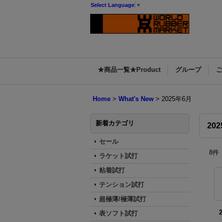
Select Language
▼
★商品一覧★Product
グループ
Home
>
What's New
>
2025年6月
新着カテゴリ
20
セール
8
件
ラケット試打
粘着試打
テンション試打
超極薄/極薄試打
表ソフト試打