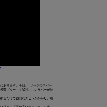
Y
にあります。今回、Tリーグのスパー
o極薄ブルー」を試打。このラバーが持
く擦るだけで強烈なスピンがかかり、相
追い詰める「質の高いツッツキ」を連