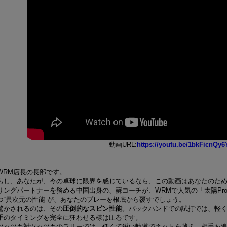
動画URL:
https://youtu.be/1bkFicnQy6
WRM店長の長部です。
もし、あなたが、今の卓球に限界を感じているなら、この動画はあなたのため
リングパートナーを務める中国出身の、蘇コーチが、WRMで人気の「太陽Pr
つ“異次元の性能”が、あなたのプレーを根底から覆すでしょう。
驚かされるのは、その
圧倒的なスピン性能
。バックハンドでの試打では、軽
手のタイミングを完全に狂わせる様は圧巻です。
ツッツキ対ツッツキのラリーでは、低くて鋭い軌道でネットを越え、相手を