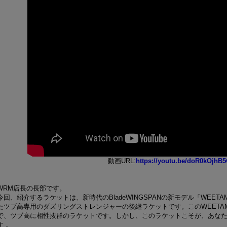
動画URL:
https://youtu.be/doR0kOjhB
WRM店長の長部です。
今回、紹介するラケットは、新時代のBladeWINGSPANの新モデル「WEE
たツブ高専用のダズリングストレンジャーの後継ラケットです。このWEETA
で、ツブ高に相性抜群のラケットです。しかし、このラケットこそが、あな
す 。