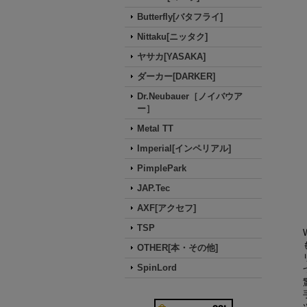
Butterfly[バタフライ]
Nittaku[ニッタク]
ヤサカ[YASAKA]
ダーカー[DARKER]
Dr.Neubauer［ノイバウア
ー］
Metal TT
Imperial[インペリアル]
PimplePark
JAP.Tec
AXF[アクセフ]
TSP
OTHER[本・その他]
SpinLord