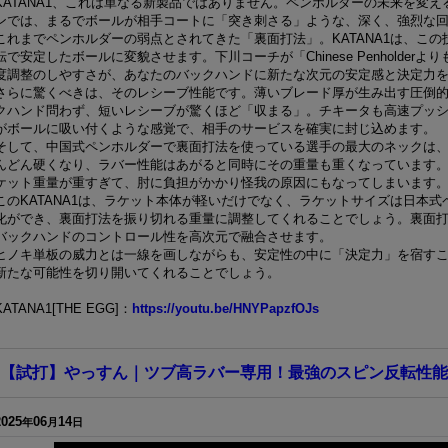
KATANA1、これは単なる新製品ではありません。ペンホルダーの未来を変
ンでは、まるでボールが相手コートに「突き刺さる」ような、深く、強烈な
これまでペンホルダーの弱点とされてきた「裏面打法」。KATANA1は、こ
転で安定したボールに変貌させます。下川コーチが「Chinese Penholde
度調整のしやすさが、あなたのバックハンドに新たな次元の安定感と決定力
さらに驚くべきは、そのレシーブ性能です。薄いブレード厚が生み出す圧倒
クハンド問わず、短いレシーブが驚くほど「収まる」。チキータも高速プッ
がボールに吸い付くような感覚で、相手のサービスを確実に封じ込めます。
そして、中国式ペンホルダーで裏面打法を使っている選手の最大のネックは、
んどん硬くなり、ラバー性能はあがると同時にその重量も重くなっています
ケット重量が重すぎて、肘に負担がかかり怪我の原因にもなってしまいます
このKATANA1は、ラケット本体が軽いだけでなく、ラケットサイズは日本
化ができ、裏面打法を振り切れる重量に調整してくれることでしょう。裏面
バックハンドのコントロール性を高次元で融合させます。
ヒノキ単板の威力とは一線を画しながらも、安定性の中に「決定力」を宿す
新たな可能性を切り開いてくれることでしょう。
KATANA1[THE EGG]：
https://youtu.be/HNYPapzfOJs
【試打】やっすん｜ツブ高ラバー専用！最強のスピン反転性能が
2025
06
14
年
月
日