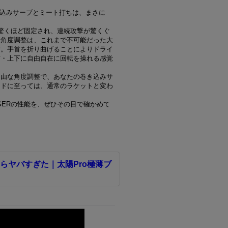
き込みサーブとミート打ちは、まさに
が驚くほど固定され、連続攻撃が驚くぐ
な角度調整は、これまで不可能だった大
す。手首を折り曲げることによりドライ
右・上下に自由自在に回転を操れる感覚
自由な角度調整で、あなたの巻き込みサ
ンドに至っては、通常のラケットと変わ
GERの性能を、ぜひその目で確かめて
らヤバすぎた｜太陽Pro極薄ブ