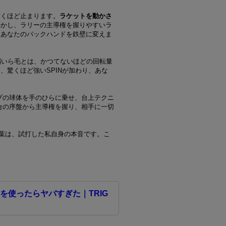
驚くほど止まります。
ラケットを動かさ
動かし、ラリーの主導権を握りやすいラ
、あなたのバックハンドを鉄壁に変えま
弱いら毛とは、かつてないほどの回転量
、驚くほど強いSPINが加わり、あな
プの球体を手のひらに乗せ、台上テクニ
合の序盤から主導権を握り、相手に一切
言葉は、試打した私自身の本音です。こ
使ったらヤバすぎた｜TRIG