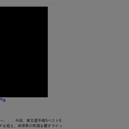
WYg
へ、、、今回、東京選手権Sベスト8、
チを迎え、卓球界の常識を覆すラケッ