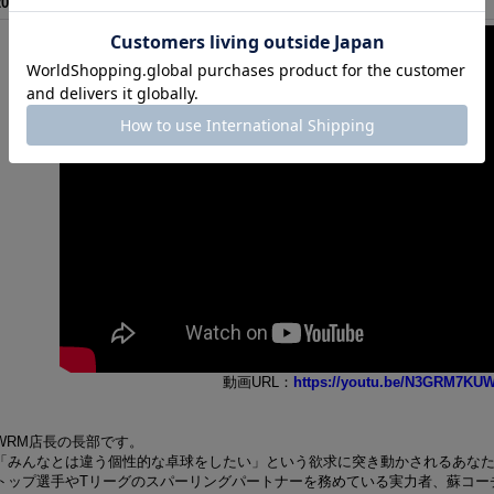
2025
06
13
年
月
日
動画URL：
https://youtu.be/N3GRM7KU
WRM店長の長部です。
「みんなとは違う個性的な卓球をしたい」という欲求に突き動かされるあなた
トップ選手やTリーグのスパーリングパートナーを務めている実力者、蘇コー