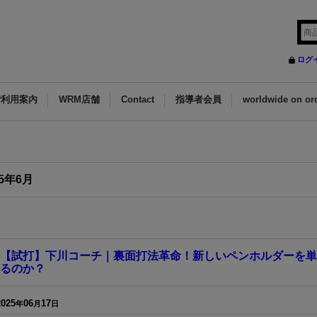
ログ
ご利用案内
WRM店舗
Contact
指導者会員
worldwide on or
25年6月
【試打】下川コーチ｜裏面打法革命！新しいペンホルダーを単
るのか？
2025
06
17
年
月
日