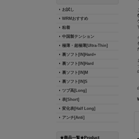
お試し
WRMおすすめ
粘着
中国製テンション
極薄・超極薄[Ultra-Thin]
裏ソフト[IN]Hard+
裏ソフト[IN]Hard
裏ソフト[IN]M
裏ソフト[IN]S
ツブ高[Long]
表[Short]
変化表[Half Long]
アンチ[Anti]
★商品一覧★Product