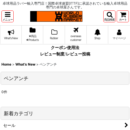
卓球用品ラバー輸入専門店！国際卓球連盟[ITTF]に承認されている輸入卓球用品
専門の卓球屋さんです。
メニュー
商品検索
カート
★商品
overseas
What's New
Rubber
Shop
マイページ
★Products
customer
クーポン使用法
レビュー制度
/
レビュー投稿
Home
>
What's New
>
ペンアンチ
ペンアンチ
0
件
新着カテゴリ
セール