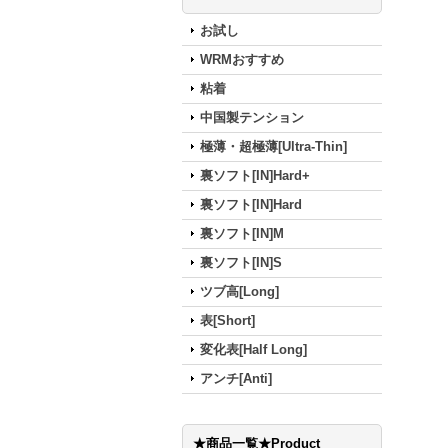
お試し
WRMおすすめ
粘着
中国製テンション
極薄・超極薄[Ultra-Thin]
裏ソフト[IN]Hard+
裏ソフト[IN]Hard
裏ソフト[IN]M
裏ソフト[IN]S
ツブ高[Long]
表[Short]
変化表[Half Long]
アンチ[Anti]
★商品一覧★Product