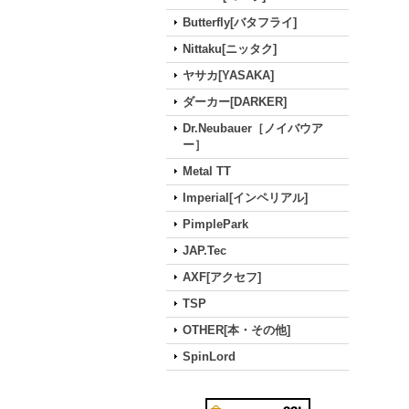
Butterfly[バタフライ]
Nittaku[ニッタク]
ヤサカ[YASAKA]
ダーカー[DARKER]
Dr.Neubauer［ノイバウア
ー］
Metal TT
Imperial[インペリアル]
PimplePark
JAP.Tec
AXF[アクセフ]
TSP
OTHER[本・その他]
SpinLord