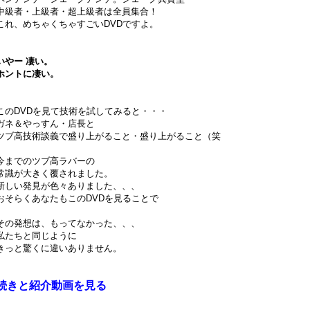
中級者・上級者・超上級者は全員集合！
これ、めちゃくちゃすごいDVDですよ。
いやー 凄い。
ホントに凄い。
このDVDを見て技術を試してみると・・・
ガネ＆やっすん・店長と
ツブ高技術談義で盛り上がること・盛り上がること（笑
今までのツブ高ラバーの
常識が大きく覆されました。
新しい発見が色々ありました、、、
おそらくあなたもこのDVDを見ることで
その発想は、もってなかった、、、
私たちと同じように
きっと驚くに違いありません。
続きと紹介動画を見る