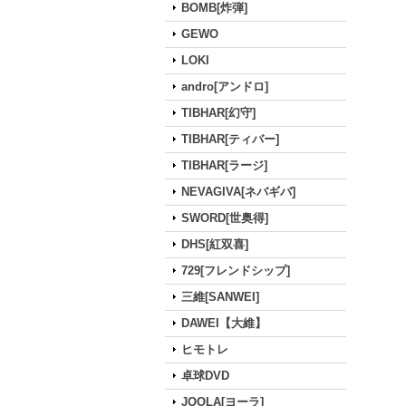
BOMB[炸弾]
GEWO
LOKI
andro[アンドロ]
TIBHAR[幻守]
TIBHAR[ティバー]
TIBHAR[ラージ]
NEVAGIVA[ネバギバ]
SWORD[世奥得]
DHS[紅双喜]
729[フレンドシップ]
三維[SANWEI]
DAWEI【大維】
ヒモトレ
卓球DVD
JOOLA[ヨーラ]