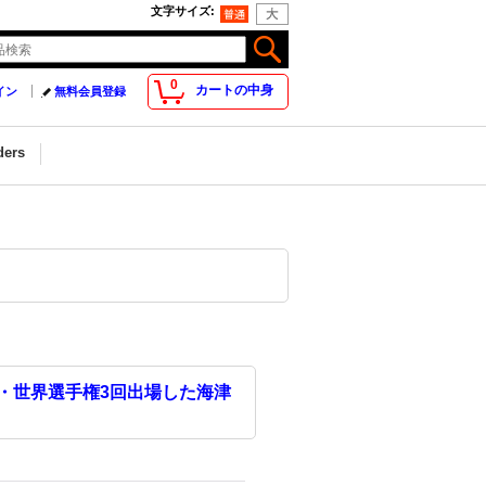
文字サイズ
:
0
カートの中身
イン
無料会員登録
ders
・世界選手権3回出場した海津