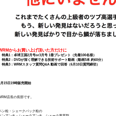
WRMからお買い上げ頂いた方だけに
特典1：卓球王国2月号or3月号 1冊プレゼント（先着100名様）
特典2：DVDが深く理解できる技術サポート動画（動画5本 約60分）
特典3：WRMスタッフ質問Q&A 動画で回答（6月10日質問締切）
5月15日19時販売開始
WRM店長の長部です。
ペン粒・シェークバック粒の
ペンアンチ・シェークアンチ。シェーク異質型