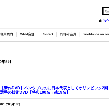
ログ
ご利用案内
WRM店舗
Contact
指導者会員
worldwide on or
20年5月
【新作DVD】ペンツブなのに日本代表としてオリンピック2回
選手の技術DVD【特典100名→残19名】
2020
05
18
年
月
日