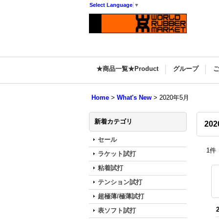
Select Language
▼
★商品一覧★Product
グループ
Home
>
What's New
>
2020年5月
新着カテゴリ
20
セール
1
件
ラケット試打
粘着試打
テンション試打
超極薄/極薄試打
表ソフト試打