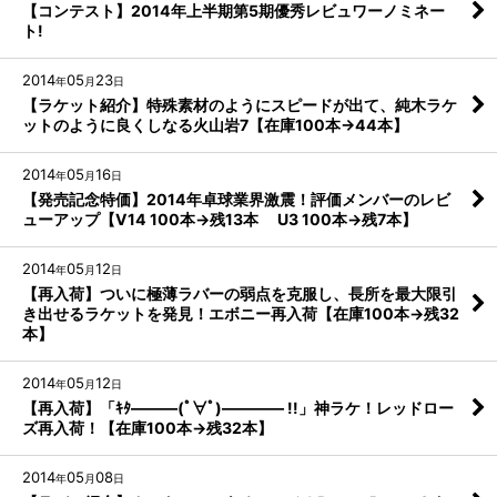
【コンテスト】2014年上半期第5期優秀レビュワーノミネー
ト!
2014
05
23
年
月
日
【ラケット紹介】特殊素材のようにスピードが出て、純木ラケ
ットのように良くしなる火山岩7【在庫100本→44本】
2014
05
16
年
月
日
【発売記念特価】2014年卓球業界激震！評価メンバーのレビ
ューアップ【V14 100本→残13本 U3 100本→残7本】
2014
05
12
年
月
日
【再入荷】ついに極薄ラバーの弱点を克服し、長所を最大限引
き出せるラケットを発見！エボニー再入荷【在庫100本→残32
本】
2014
05
12
年
月
日
【再入荷】「ｷﾀ―――(ﾟ∀ﾟ)―――― !!」神ラケ！レッドロー
ズ再入荷！【在庫100本→残32本】
2014
05
08
年
月
日