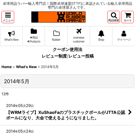
卓球用品ラバー輸入専門店！国際卓球連盟[ITTF]に承認されている輸入卓球用品
専門の卓球屋さんです。
メニュー
商品検索
カート
★商品
overseas
What's New
Rubber
Shop
マイページ
★Products
customer
クーポン使用法
レビュー制度
/
レビュー投稿
Home
>
What's New
>
2014年5月
2014年5月
12
件
2014
05
29
年
月
日
【WRMライブ】XuShaoFaのプラスチックボールがJTTA公認
ボールになり、大会で使えるようになりました。
2014
05
24
年
月
日