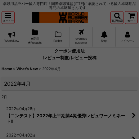
卓球用品ラバー輸入専門店！国際卓球連盟[ITTF]に承認されている輸入卓球用品
専門の卓球屋さんです。
メニュー
商品検索
カート
★商品
overseas
What's New
Rubber
Shop
マイページ
★Products
customer
クーポン使用法
レビュー制度
/
レビュー投稿
Home
>
What's New
>
2022年4月
2022年4月
2
件
2022
04
26
年
月
日
【コンテスト】2022年上半期第4期優秀レビュワーノミネー
ト!!
2022
04
02
年
月
日