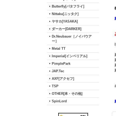
Butterfly[バタフライ]
Nittaku[ニッタク]
ヤサカ[YASAKA]
ダーカー[DARKER]
Dr.Neubauer［ノイバウア
ー］
Metal TT
Imperial[インペリアル]
PimplePark
JAP.Tec
AXF[アクセフ]
TSP
OTHER[本・その他]
SpinLord