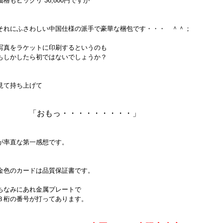
価格もビックリ 36,800円ですが
それにふさわしい中国仕様の派手で豪華な梱包です・・・ ＾＾；
写真をラケットに印刷するというのも
もしかしたら初ではないでしょうか？
見て持ち上げて
「おもっ・・・・・・・・・」
が率直な第一感想です。
金色のカードは品質保証書です。
ちなみにあれ金属プレートで
３桁の番号が打ってあります。