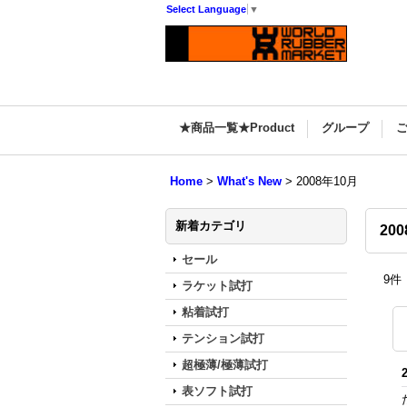
Select Language
▼
★商品一覧★Product
グループ
Home
>
What's New
>
2008年10月
新着カテゴリ
20
セール
9
件
ラケット試打
粘着試打
テンション試打
超極薄/極薄試打
表ソフト試打