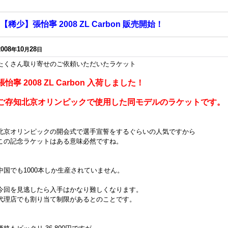
【稀少】張怡寧 2008 ZL Carbon 販売開始！
2008
10
28
年
月
日
たくさん取り寄せのご依頼いただいたラケット
張怡寧 2008 ZL Carbon 入荷しました！
ご存知北京オリンピックで使用した同モデルのラケットです。
北京オリンピックの開会式で選手宣誓をするぐらいの人気ですから
この記念ラケットはある意味必然ですね。
中国でも1000本しか生産されていません。
今回を見逃したら入手はかなり難しくなります。
代理店でも割り当て制限があるとのことです。