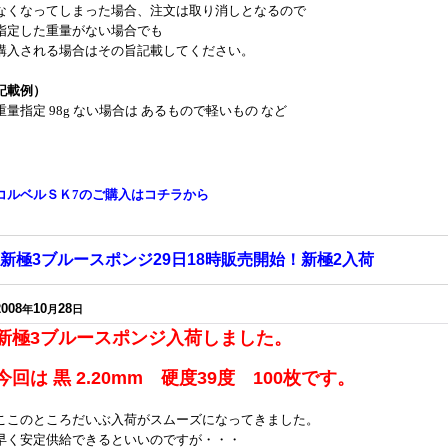
なくなってしまった場合、注文は取り消しとなるので
指定した重量がない場合でも
購入される場合はその旨記載してください。
記載例）
重量指定 98g ない場合は あるもので軽いもの など
コルベルＳＫ7のご購入はコチラから
新極3ブルースポンジ29日18時販売開始！新極2入荷
2008
10
28
年
月
日
新極3ブルースポンジ入荷しました。
今回は 黒 2.20mm 硬度39度 100枚です。
ここのところだいぶ入荷がスムーズになってきました。
早く安定供給できるといいのですが・・・