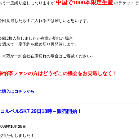
中国で1000本限定生産
もう一度繰り返しになりますが
のラケットで
今回見逃したら手に入れるのは難しいと思います。
今回3枚入荷しましたが在庫が切れた場合
今週末で一度予約を締め切り再発注します。
（※万が一卸会社在庫切れの場合はご容赦ください）
張怡寧ファンの方はどうぞこの機会をお見逃しなく！
ご購入はコチラから
コルベルSK7 29日18時～販売開始！
2008
10
28
年
月
日
お待たせしました！