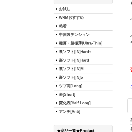
お試し
WRMおすすめ
粘着
中国製テンション
極薄・超極薄[Ultra-Thin]
裏ソフト[IN]Hard+
裏ソフト[IN]Hard
裏ソフト[IN]M
裏ソフト[IN]S
ツブ高[Long]
表[Short]
変化表[Half Long]
アンチ[Anti]
★商品一覧★Product