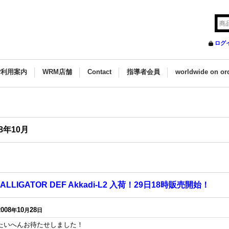
ログ
ご利用案内
WRM店舗
Contact
指導者会員
worldwide on or
08年10月
ALLIGATOR DEF Akkadi-L2 入荷！29日18時販売開始！
2008
10
28
年
月
日
たいへんお待たせしました！