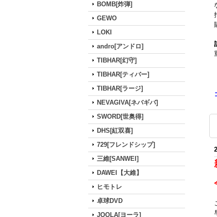
BOMB[炸弾]
GEWO
LOKI
andro[アンドロ]
TIBHAR[幻守]
TIBHAR[ティバー]
TIBHAR[ラージ]
NEVAGIVA[ネバギバ]
SWORD[世奥得]
DHS[紅双喜]
729[フレンドシップ]
三維[SANWEI]
DAWEI【大維】
ヒモトレ
卓球DVD
JOOLA[ヨーラ]