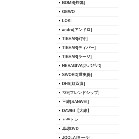
BOMB[炸弾]
GEWO
LOKI
andro[アンドロ]
TIBHAR[幻守]
TIBHAR[ティバー]
TIBHAR[ラージ]
NEVAGIVA[ネバギバ]
SWORD[世奥得]
DHS[紅双喜]
729[フレンドシップ]
三維[SANWEI]
DAWEI【大維】
ヒモトレ
卓球DVD
JOOLA[ヨーラ]