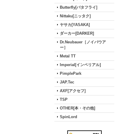
Butterfly[バタフライ]
Nittaku[ニッタク]
ヤサカ[YASAKA]
ダーカー[DARKER]
Dr.Neubauer［ノイバウア
ー］
Metal TT
Imperial[インペリアル]
PimplePark
JAP.Tec
AXF[アクセフ]
TSP
OTHER[本・その他]
SpinLord