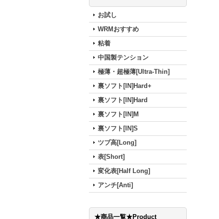
お試し
WRMおすすめ
粘着
中国製テンション
極薄・超極薄[Ultra-Thin]
裏ソフト[IN]Hard+
裏ソフト[IN]Hard
裏ソフト[IN]M
裏ソフト[IN]S
ツブ高[Long]
表[Short]
変化表[Half Long]
アンチ[Anti]
★商品一覧★Product