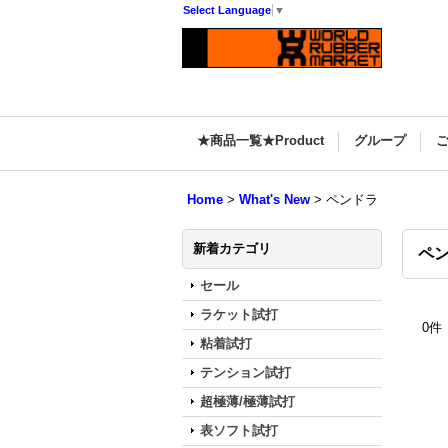
Select Language
▼
★商品一覧★Product
グループ
Home
>
What's New
>
ペンドラ
新着カテゴリ
ペ
セール
ラケット試打
0
件
粘着試打
テンション試打
超極薄/極薄試打
表ソフト試打