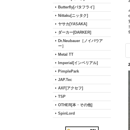
Butterfly[バタフライ]
Nittaku[ニッタク]
ヤサカ[YASAKA]
ダーカー[DARKER]
Dr.Neubauer［ノイバウア
ー］
Metal TT
Imperial[インペリアル]
PimplePark
JAP.Tec
AXF[アクセフ]
TSP
OTHER[本・その他]
SpinLord