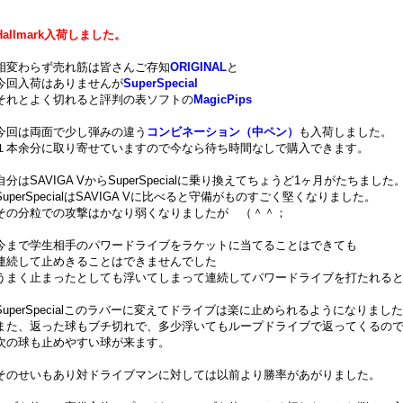
Hallmark入荷しました。
相変わらず売れ筋は皆さんご存知
ORIGINAL
と
今回入荷はありませんが
SuperSpecial
それとよく切れると評判の表ソフトの
MagicPips
今回は両面で少し弾みの違う
コンビネーション（中ペン）
も入荷しました。
１本余分に取り寄せていますので今なら待ち時間なしで購入できます。
自分はSAVIGA VからSuperSpecialに乗り換えてちょうど1ヶ月がたちました
SuperSpecialはSAVIGA Vに比べると守備がものすごく堅くなりました。
その分粒での攻撃はかなり弱くなりましたが （＾＾；
今まで学生相手のパワードライブをラケットに当てることはできても
連続して止めきることはできませんでした
うまく止まったとしても浮いてしまって連続してパワードライブを打たれる
SuperSpecialこのラバーに変えてドライブは楽に止められるようになりまし
また、返った球もブチ切れで、多少浮いてもループドライブで返ってくるの
次の球も止めやすい球が来ます。
そのせいもあり対ドライブマンに対しては以前より勝率があがりました。