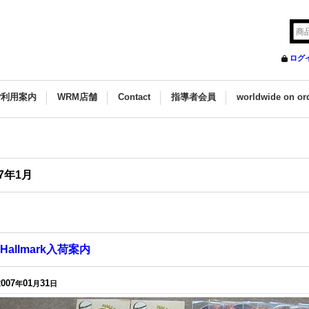
ログ
ご利用案内
WRM店舗
Contact
指導者会員
worldwide on or
07年1月
Hallmark入荷案内
2007
01
31
年
月
日