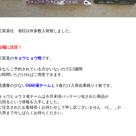
紅双喜社 省狂以外多数入荷致しました。
左端に注目！
紅双喜の
キョウヒョウ晧
です。
今ならご予約されている方がいないので2-3週間
お時間いただければご用意できます。
流通量の少ない
G666省チーム
も３枚だけ入荷在庫残り１枚です。
キョウヒョウ３省チームは今月末頃パッケージ化された商品が
出回るという情報を入手しました。
ご注文されたお客様長くお待たせして申し訳ございません <(＿ ＿)>
入荷まで今しばらくお待ちください。