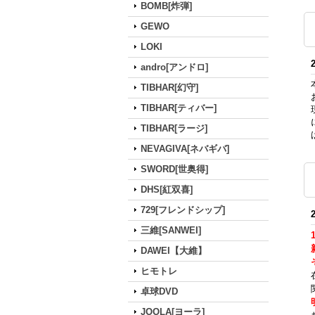
BOMB[炸弾]
GEWO
LOKI
andro[アンドロ]
TIBHAR[幻守]
TIBHAR[ティバー]
TIBHAR[ラージ]
NEVAGIVA[ネバギバ]
SWORD[世奥得]
DHS[紅双喜]
729[フレンドシップ]
三維[SANWEI]
DAWEI【大維】
ヒモトレ
卓球DVD
JOOLA[ヨーラ]