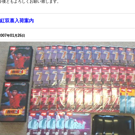
今後ともよろしくお願い致します。
紅双喜入荷案内
2007
01
26
年
月
日