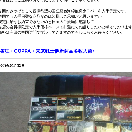
お客様にはご迷惑をおかけ致しますが何卒ご了承ください。
今回おみやげとして皆様待望の国狂藍色海綿他稀少ラバーを入手予定です。
中国でも入手困難な商品なのは皆様もご承知だと思いますが
安定供給をお約束できないのと日頃のご愛顧に感謝して
当店の会員様限定で入手価格ベースで抽選にてお譲りしたいと考えておりま
価格は今回の中国訪問で交渉してきますので今しばらくお待ちください。
省狂・COPPA・未来戦士他新商品多数入荷♪
2007
01
15
年
月
日