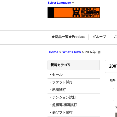
Select Language
▼
★商品一覧★Product
グループ
Home
>
What's New
>
2007年1月
新着カテゴリ
20
セール
8
件
ラケット試打
粘着試打
テンション試打
超極薄/極薄試打
表ソフト試打