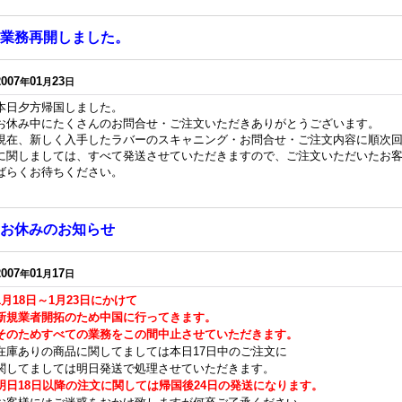
業務再開しました。
2007
01
23
年
月
日
本日夕方帰国しました。
お休み中にたくさんのお問合せ・ご注文いただきありがとうございます。
現在、新しく入手したラバーのスキャニング・お問合せ・ご注文内容に順次
に関しましては、すべて発送させていただきますので、ご注文いただいたお
ばらくお待ちください。
お休みのお知らせ
2007
01
17
年
月
日
1月18日～1月23日にかけて
新規業者開拓のため中国に行ってきます。
そのためすべての業務をこの間中止させていただきます。
在庫ありの商品に関してましては本日17日中のご注文に
関してましては明日発送で処理させていただきます。
明日18日以降の注文に関しては帰国後24日の発送になります。