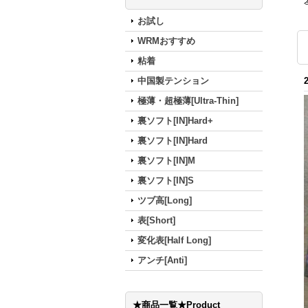
お試し
WRMおすすめ
粘着
中国製テンション
極薄・超極薄[Ultra-Thin]
裏ソフト[IN]Hard+
裏ソフト[IN]Hard
裏ソフト[IN]M
裏ソフト[IN]S
ツブ高[Long]
表[Short]
変化表[Half Long]
アンチ[Anti]
★商品一覧★Product