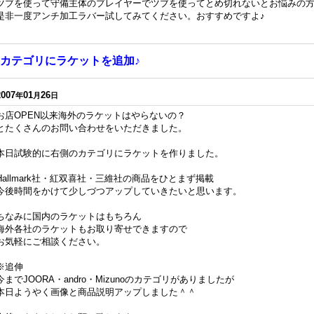
ツブを使って守備主体のプレイヤーでツブを使ってとめ切れないとお悩みの
是非一度アンチ加工ラバー試してみてください。おすすめですよ♪
カテゴリにラケットを追加♪
2007
01
26
年
月
日
お店OPEN以来海外のラケットはやらないの？
とたくさんのお問い合わせをいただきました。
本日試験的に右側のカテゴリにラケットを作りました。
Hallmark社・紅双喜社・三維社の商品をひとまず掲載
今後時間をかけて少しづつアップしていきたいと思います。
ちなみに国内のラケットはもちろん
海外各社のラケットもお取り寄せできますので
お気軽にご相談ください。
※追伸
今までJOORA・andro・Mizunoのカテゴリがありましたが
本日ようやく画像と商品説明アップしました＾＾