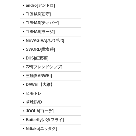
andro[アンドロ]
TIBHAR[幻守]
TIBHAR[ティバー]
TIBHAR[ラージ]
NEVAGIVA[ネバギバ]
SWORD[世奥得]
DHS[紅双喜]
729[フレンドシップ]
三維[SANWEI]
DAWEI【大維】
ヒモトレ
卓球DVD
JOOLA[ヨーラ]
Butterfly[バタフライ]
Nittaku[ニッタク]