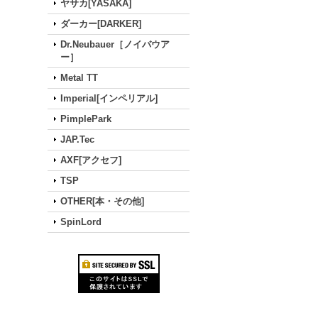
ヤサカ[YASAKA]
ダーカー[DARKER]
Dr.Neubauer［ノイバウア
ー］
Metal TT
Imperial[インペリアル]
PimplePark
JAP.Tec
AXF[アクセフ]
TSP
OTHER[本・その他]
SpinLord