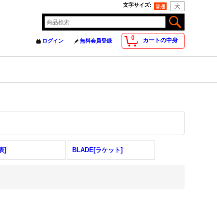
文字サイズ
:
0
カートの中身
ログイン
無料会員登録
表]
BLADE[ラケット]