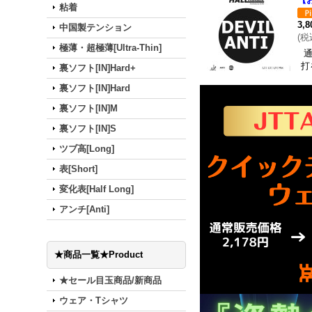
粘着
3,
中国製テンション
(
税
極薄・超極薄[Ultra-Thin]
通
打
裏ソフト[IN]Hard+
裏ソフト[IN]Hard
裏ソフト[IN]M
裏ソフト[IN]S
ツブ高[Long]
表[Short]
変化表[Half Long]
アンチ[Anti]
★商品一覧★Product
★セール目玉商品/新商品
ウェア・Tシャツ