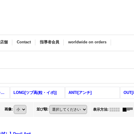
M店舗
Contact
指導者会員
worldwide on orders
HALLMARK[ホールマーク] (全商品)
LONG[ツブ高(粒・イボ)]
ANTI[アンチ]
OUT[
画像
:
並び順
:
表示方法
:
試し】Devil Anti