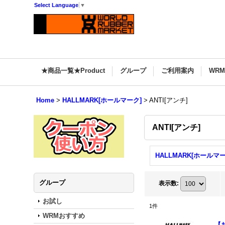
Select Language
▼
★商品一覧★Product
グループ
ご利用案内
WR
Home
>
HALLMARK[ホールマーク]
>
ANTI[アンチ]
ANTI[アンチ]
グループ
表示数
:
お試し
1
件
WRMおすすめ
【お