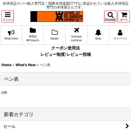
卓球用品ラバー輸入専門店！国際卓球連盟[ITTF]に承認されている輸入卓球用品
専門の卓球屋さんです。
メニュー
商品検索
カート
★商品
overseas
What's New
Rubber
Shop
マイページ
★Products
customer
クーポン使用法
レビュー制度
/
レビュー投稿
Home
>
What's New
>
ペン表
ペン表
0
件
新着カテゴリ
セール