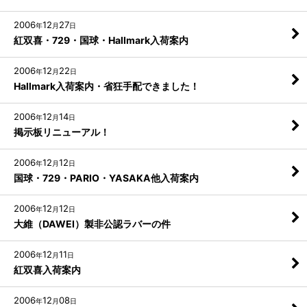
2006
12
27
年
月
日
紅双喜・729・国球・Hallmark入荷案内
2006
12
22
年
月
日
Hallmark入荷案内・省狂手配できました！
2006
12
14
年
月
日
掲示板リニューアル！
2006
12
12
年
月
日
国球・729・PARIO・YASAKA他入荷案内
2006
12
12
年
月
日
大維（DAWEI）製非公認ラバーの件
2006
12
11
年
月
日
紅双喜入荷案内
2006
12
08
年
月
日