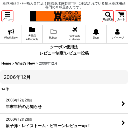
卓球用品ラバー輸入専門店！国際卓球連盟[ITTF]に承認されている輸入卓球用品
専門の卓球屋さんです。
メニュー
商品検索
カート
★商品
overseas
What's New
Rubber
Shop
マイページ
★Products
customer
クーポン使用法
レビュー制度
/
レビュー投稿
Home
>
What's New
>
2006年12月
2006年12月
14
件
2006
12
28
年
月
日
年末年始のお知らせ
2006
12
28
年
月
日
原子弾・レイストーム・ビヨーンレビューup！