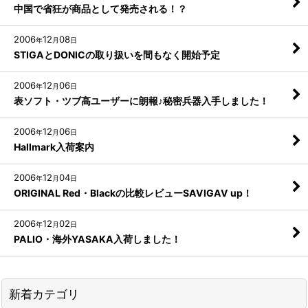
中国で省狂が商品として発売される！？
2006
12
08
年
月
日
STIGAとDONICの取り扱いを間もなく開始予定
2006
12
06
年
月
日
表ソフト・ツブ高ユーザーに朗報♪秘密兵器入手しました！
2006
12
06
年
月
日
Hallmark入荷案内
2006
12
04
年
月
日
ORIGINAL Red・Blackの比較レビューSAVIGAV up！
2006
12
02
年
月
日
PALIO・海外YASAKA入荷しました！
新着カテゴリ