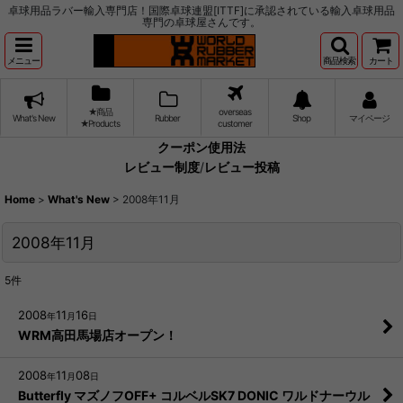
卓球用品ラバー輸入専門店！国際卓球連盟[ITTF]に承認されている輸入卓球用品
専門の卓球屋さんです。
メニュー
商品検索
カート
★商品
overseas
What's New
Rubber
Shop
マイページ
★Products
customer
クーポン使用法
レビュー制度
/
レビュー投稿
Home
>
What's New
>
2008年11月
2008年11月
5
件
2008
11
16
年
月
日
WRM高田馬場店オープン！
2008
11
08
年
月
日
Butterfly マズノフOFF+ コルベルSK7 DONIC ワルドナーウル