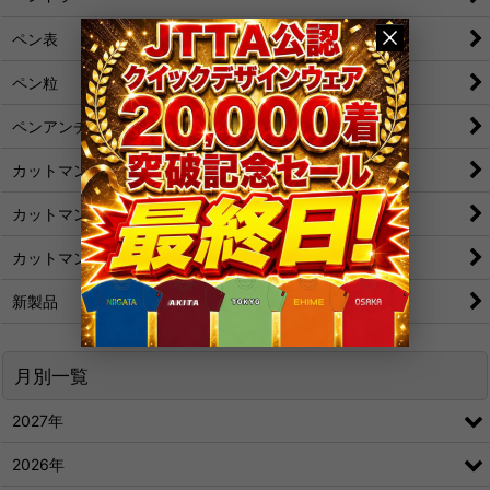
ペン表
ペン粒
ペンアンチ
カットマン[裏]
カットマン[表/変化表]
カットマン[粒/アンチ]
新製品
月別一覧
2027年
2026年