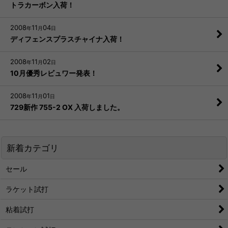
トラカーボン入荷！
2008
11
04
年
月
日
ディフェンスプラスチャイナ入荷！
2008
11
02
年
月
日
10月優秀レビュワー発表！
2008
11
01
年
月
日
729新作 755-2 OX 入荷しました。
新着カテゴリ
セール
ラケット試打
粘着試打