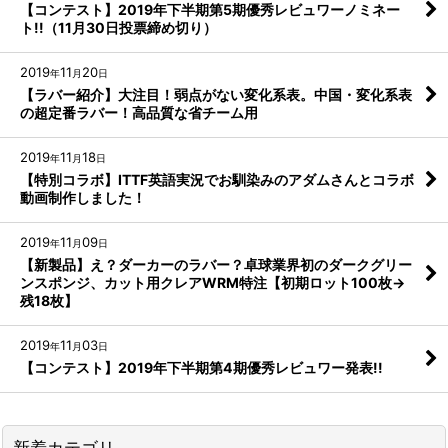
【コンテスト】2019年下半期第5期優秀レビュワーノミネー
ト!!（11月30日投票締め切り）
2019
11
20
年
月
日
【ラバー紹介】大注目！弱点がない変化系表。中国・変化系表
の超定番ラバー！高品質な省チーム用
2019
11
18
年
月
日
【特別コラボ】ITTF英語実況でお馴染みのアダムさんとコラボ
動画制作しました！
2019
11
09
年
月
日
【新製品】え？ダーカーのラバー？卓球業界初のダークグリー
ンスポンジ、カット用クレアWRM特注【初期ロット100枚→
残18枚】
2019
11
03
年
月
日
【コンテスト】2019年下半期第4期優秀レビュワー発表!!
新着カテゴリ