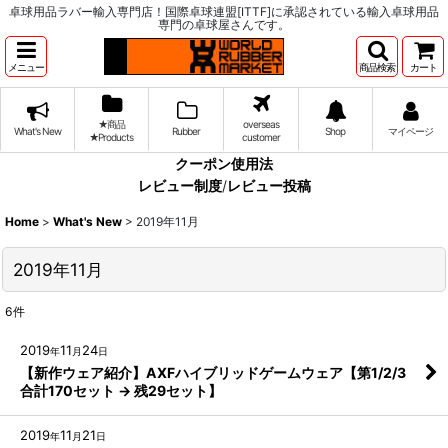
卓球用品ラバー輸入専門店！国際卓球連盟[ITTF]に承認されている輸入卓球用品
専門の卓球屋さんです。
メニュー
商品検索
カート
★商品
overseas
What's New
Rubber
Shop
マイページ
★Products
customer
クーポン使用法
レビュー制度
/
レビュー投稿
Home
>
What's New
>
2019年11月
2019年11月
6
件
2019
11
24
年
月
日
【新作ウェア紹介】AXFハイブリッドゲームウェア【第1/2/3
合計170セット → 残29セット】
2019
11
21
年
月
日