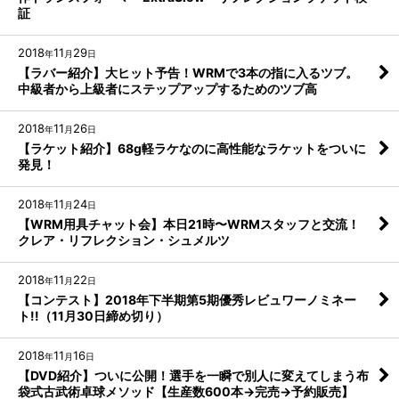
証
2018
11
29
年
月
日
【ラバー紹介】大ヒット予告！WRMで3本の指に入るツブ。
中級者から上級者にステップアップするためのツブ高
2018
11
26
年
月
日
【ラケット紹介】68g軽ラケなのに高性能なラケットをついに
発見！
2018
11
24
年
月
日
【WRM用具チャット会】本日21時〜WRMスタッフと交流！
クレア・リフレクション・シュメルツ
2018
11
22
年
月
日
【コンテスト】2018年下半期第5期優秀レビュワーノミネー
ト!!（11月30日締め切り）
2018
11
16
年
月
日
【DVD紹介】ついに公開！選手を一瞬で別人に変えてしまう布
袋式古武術卓球メソッド【生産数600本→完売→予約販売】