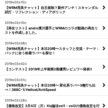
2019
03
15
年
月
日
【WRM用具チャット】自主規制？新作アンチ！スキャンダル
試打・リフレクション・ディアボリック
2019
03
10
年
月
日
【再生リスト】andro濱川選手とWRMのコラボ動画の再生リ
ストを作成しました。
2019
03
08
年
月
日
【WRM用具チャット】本日20時〜スタッフと交流・テーマ：
バックに合う粘着ラバーを探せ！
2019
03
02
年
月
日
【コンテスト】2019年上半期第2期優秀レビュワー発表!!
2019
03
01
年
月
日
【WRM用具チャット】本日20時〜 変化系ラバー3種打ち比
べ！388C-1/ Hellcat/AntiSpeed
2019
02
28
年
月
日
【価格改定】3月4日（月）Xia論法vol1・vol2の価格改定を行