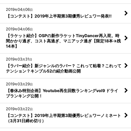
2019
04
06
年
月
日
【コンテスト】2019年上半期第3期優秀レビュワー発表!!
2019
04
06
年
月
日
【ラケット紹介】OSPの新作ラケットTinyDancer再入荷。時
間かかり過ぎ、コスト高過ぎ、マニアック過ぎ【限定18本→残
14本】
2019
03
31
年
月
日
【ラバー紹介】新ジャンルのラバー？ これって粘着？これって
テンション？キンブル52の紹介動画公開
2019
03
29
年
月
日
【春休み特別企画】Youtube再生回数ランキングvol9 ドライ
ブランキング公開！
2019
03
22
年
月
日
【コンテスト】2019年上半期第3期優秀レビュワーノミネート
（3月31日締め切り）