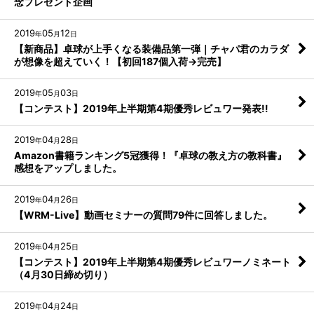
念プレゼント企画
2019
05
12
年
月
日
【新商品】卓球が上手くなる装備品第一弾｜チャパ君のカラダ
が想像を超えていく！【初回187個入荷→完売】
2019
05
03
年
月
日
【コンテスト】2019年上半期第4期優秀レビュワー発表!!
2019
04
28
年
月
日
Amazon書籍ランキング5冠獲得！『卓球の教え方の教科書』
感想をアップしました。
2019
04
26
年
月
日
【WRM-Live】動画セミナーの質問79件に回答しました。
2019
04
25
年
月
日
【コンテスト】2019年上半期第4期優秀レビュワーノミネート
（4月30日締め切り）
2019
04
24
年
月
日