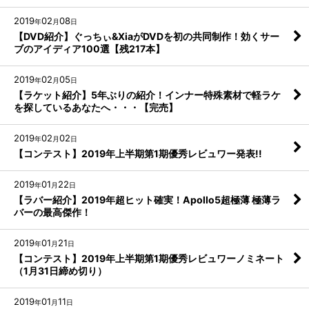
2019
02
08
年
月
日
【DVD紹介】ぐっちぃ&XiaがDVDを初の共同制作！効くサー
ブのアイディア100選【残217本】
2019
02
05
年
月
日
【ラケット紹介】5年ぶりの紹介！インナー特殊素材で軽ラケ
を探しているあなたへ・・・【完売】
2019
02
02
年
月
日
【コンテスト】2019年上半期第1期優秀レビュワー発表!!
2019
01
22
年
月
日
【ラバー紹介】2019年超ヒット確実！Apollo5超極薄 極薄ラ
バーの最高傑作！
2019
01
21
年
月
日
【コンテスト】2019年上半期第1期優秀レビュワーノミネート
（1月31日締め切り）
2019
01
11
年
月
日