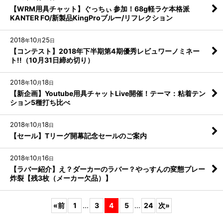
【WRM用具チャット】ぐっちぃ 参加！68g軽ラケ本格派
KANTER FO/新製品KingProブルー/リフレクション
2018
10
25
年
月
日
【コンテスト】2018年下半期第4期優秀レビュワーノミネー
ト!!（10月31日締め切り）
2018
10
18
年
月
日
【新企画】Youtube用具チャットLive開催！テーマ：粘着テン
ション5種打ち比べ
2018
10
18
年
月
日
【セール】Tリーグ開幕記念セールのご案内
2018
10
16
年
月
日
【ラバー紹介】え？ダーカーのラバー？やっすんの変態プレー
炸裂【残3枚（メーカー欠品）】
«
前
1
...
3
4
5
...
24
次
»