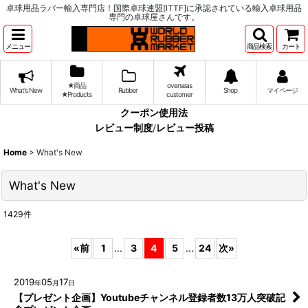
卓球用品ラバー輸入専門店！国際卓球連盟[ITTF]に承認されている輸入卓球用品
専門の卓球屋さんです。
メニュー
商品検索
カート
★商品
overseas
What's New
Rubber
Shop
マイページ
★Products
customer
クーポン使用法
レビュー制度
/
レビュー投稿
Home
>
What's New
What's New
1429
件
«
前
1
...
3
4
5
...
24
次
»
2019
05
17
年
月
日
【プレゼント企画】Youtubeチャンネル登録者数13万人突破記