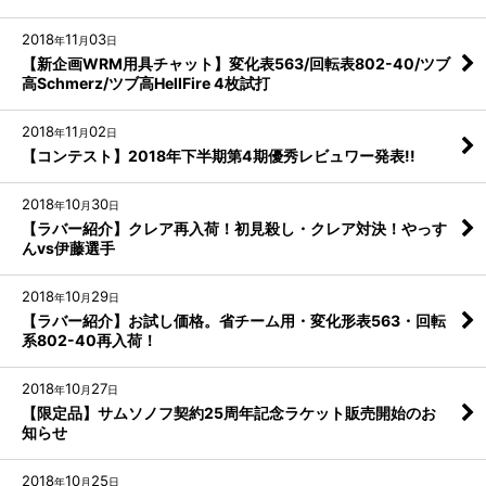
2018
11
03
年
月
日
【新企画WRM用具チャット】変化表563/回転表802-40/ツブ
高Schmerz/ツブ高HellFire 4枚試打
2018
11
02
年
月
日
【コンテスト】2018年下半期第4期優秀レビュワー発表!!
2018
10
30
年
月
日
【ラバー紹介】クレア再入荷！初見殺し・クレア対決！やっす
んvs伊藤選手
2018
10
29
年
月
日
【ラバー紹介】お試し価格。省チーム用・変化形表563・回転
系802-40再入荷！
2018
10
27
年
月
日
【限定品】サムソノフ契約25周年記念ラケット販売開始のお
知らせ
2018
10
25
年
月
日