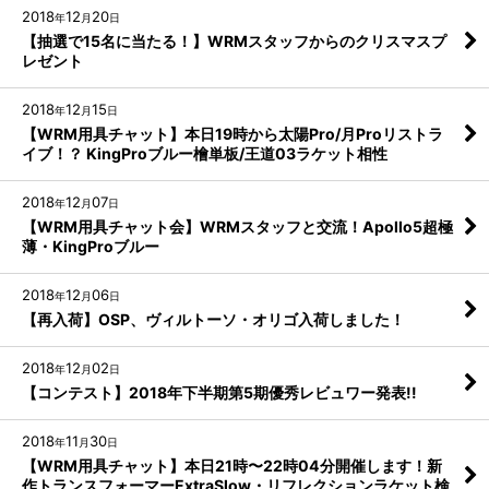
2018
12
20
年
月
日
【抽選で15名に当たる！】WRMスタッフからのクリスマスプ
レゼント
2018
12
15
年
月
日
【WRM用具チャット】本日19時から太陽Pro/月Proリストラ
イブ！？ KingProブルー檜単板/王道03ラケット相性
2018
12
07
年
月
日
【WRM用具チャット会】WRMスタッフと交流！Apollo5超極
薄・KingProブルー
2018
12
06
年
月
日
【再入荷】OSP、ヴィルトーソ・オリゴ入荷しました！
2018
12
02
年
月
日
【コンテスト】2018年下半期第5期優秀レビュワー発表!!
2018
11
30
年
月
日
【WRM用具チャット】本日21時〜22時04分開催します！新
作トランスフォーマーExtraSlow・リフレクションラケット検