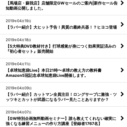
【馬場店・蘇我店】店舗限定GWセールのご案内|新作セール告
知動画公開しました。
2019
04
19
年
月
日
【ラバー紹介】大ヒット予告！異質の最終兵器！？ヒヨコ登場
2019
04
18
年
月
日
【5大特典DVD教材付き】打球感覚が身につく効果実証済みの
『初心者セット』販売開始
2019
04
11
年
月
日
【卓球知恵袋Live】本日21時〜卓球の教え方の教科書
Amazon5冠記念卓球知恵袋Live開催します。
2019
04
09
年
月
日
【ラバー紹介】カットマン全員注目！ロングサーブに激強・ツ
ッツキとカットが武器になるラバー見たことありますか？
2019
04
07
年
月
日
【GW特別企画無料動画セミナー】誰も教えてくれない確実に
強くなる練習メニューの作り方講座【登録者1767名】