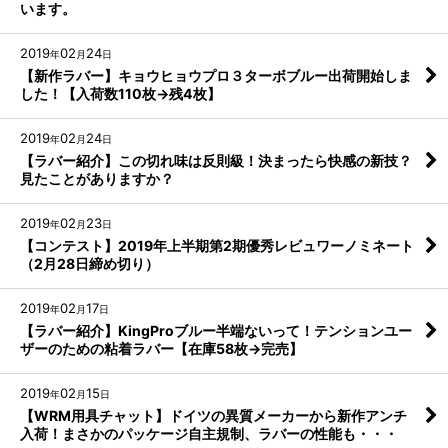
います。
2019
02
24
年
月
日
【新作ラバー】キョウヒョウプロ３ターボブルー出荷開始しま
した！【入荷数110枚→残4枚】
2019
02
24
年
月
日
【ラバー紹介】この切れ味は反則級！決まったら快感の新技？
見たことがありますか？
2019
02
23
年
月
日
【コンテスト】2019年上半期第2期優秀レビュワーノミネート
（2月28日締め切り）
2019
02
17
年
月
日
【ラバー紹介】KingProブルー半端ないって！テンションユー
ザーのための粘着ラバー【在庫58枚→完売】
2019
02
15
年
月
日
【WRM用具チャット】ドイツの異質メーカーから新作アンチ
入荷！まさかのパッケージ自主規制、ラバーの性能も・・・