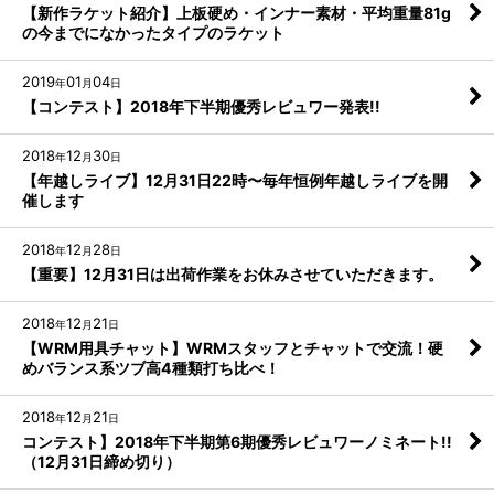
【新作ラケット紹介】上板硬め・インナー素材・平均重量81g
の今までになかったタイプのラケット
2019
01
04
年
月
日
【コンテスト】2018年下半期優秀レビュワー発表!!
2018
12
30
年
月
日
【年越しライブ】12月31日22時〜毎年恒例年越しライブを開
催します
2018
12
28
年
月
日
【重要】12月31日は出荷作業をお休みさせていただきます。
2018
12
21
年
月
日
【WRM用具チャット】WRMスタッフとチャットで交流！硬
めバランス系ツブ高4種類打ち比べ！
2018
12
21
年
月
日
コンテスト】2018年下半期第6期優秀レビュワーノミネート!!
（12月31日締め切り）