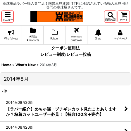
卓球用品ラバー輸入専門店！国際卓球連盟[ITTF]に承認されている輸入卓球用品
専門の卓球屋さんです。
メニュー
商品検索
カート
★商品
overseas
What's New
Rubber
Shop
マイページ
★Products
customer
クーポン使用法
レビュー制度
/
レビュー投稿
Home
>
What's New
>
2014年8月
2014年8月
7
件
2014
08
26
年
月
日
【ラバー紹介】めちゃ遅・ブチギレカット見たことあります
か？粘着カットユーザー必見！【特典100名→完売】
2014
08
26
年
月
日