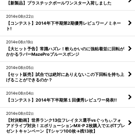
【新製品】プラスチックボールワンスター入荷しました
2014
08
22
年
月
日
【コンテスト】2014年下半期第2期優秀レビュワーノミネー
ト!
2014
08
19
年
月
日
【大ヒット予告】常識ハズレ！軟らかいのに強粘着並に回転が
かかるラバーMazeProブルースポンジ
2014
08
05
年
月
日
【セット販売】試合では絶対にありえないこの下回転を持ち上
げることができるのか？
2014
08
04
年
月
日
【コンテスト】2014年下半期第１回優秀レビュワー発表!!
2014
08
02
年
月
日
【対決動画】世界ランク13位フレイタス選手vsぐっちぃフォ
アドライブ対決！エボリューションMX-P 2枚購入でエボTプレ
ゼントキャンペーン【Tシャツ100枚→残13枚】