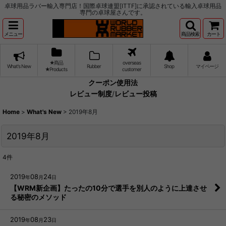
卓球用品ラバー輸入専門店！国際卓球連盟[ITTF]に承認されている輸入卓球用品
専門の卓球屋さんです。
メニュー
商品検索
カート
★商品
overseas
What's New
Rubber
Shop
マイページ
★Products
customer
クーポン使用法
レビュー制度
/
レビュー投稿
Home
>
What's New
>
2019年8月
2019年8月
4
件
2019
08
24
年
月
日
【WRM新企画】たったの10分で選手を別人のように上達させ
る秘密のメソッド
2019
08
23
年
月
日