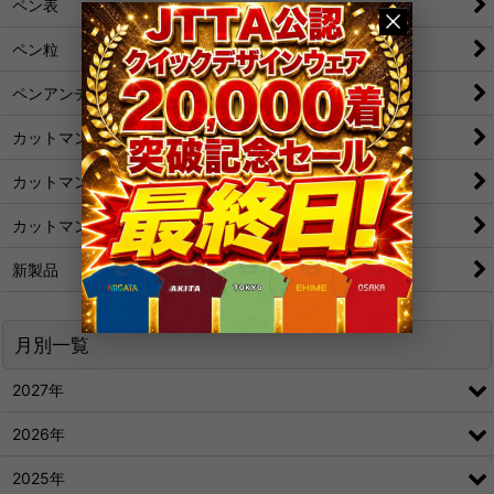
ペン表
ペン粒
ペンアンチ
カットマン[裏]
カットマン[表/変化表]
カットマン[粒/アンチ]
新製品
月別一覧
2027年
2026年
2025年