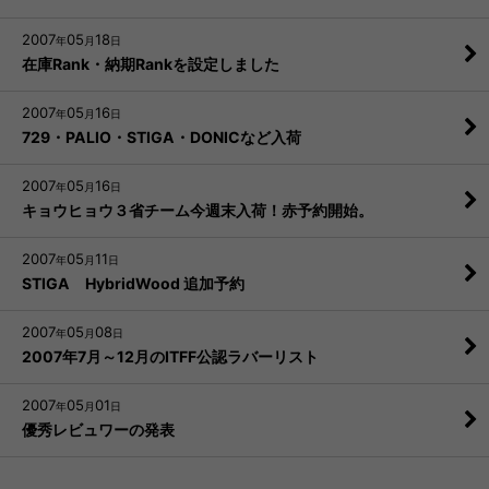
2007
05
18
年
月
日
在庫Rank・納期Rankを設定しました
2007
05
16
年
月
日
729・PALIO・STIGA・DONICなど入荷
2007
05
16
年
月
日
キョウヒョウ３省チーム今週末入荷！赤予約開始。
2007
05
11
年
月
日
STIGA HybridWood 追加予約
2007
05
08
年
月
日
2007年7月～12月のITFF公認ラバーリスト
2007
05
01
年
月
日
優秀レビュワーの発表