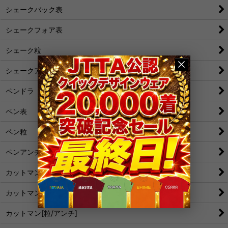
シェークバック表
シェークフォア表
シェーク粒
シェークアンチ
ペンドラ
ペン表
ペン粒
ペンアンチ
カットマン[裏]
カットマン[表/変化表]
カットマン[粒/アンチ]