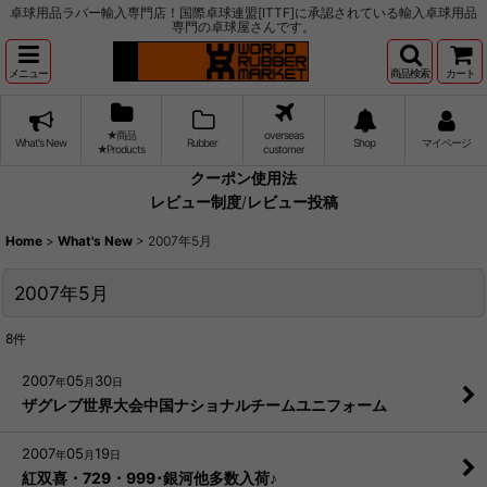
卓球用品ラバー輸入専門店！国際卓球連盟[ITTF]に承認されている輸入卓球用品
専門の卓球屋さんです。
メニュー
商品検索
カート
★商品
overseas
What's New
Rubber
Shop
マイページ
★Products
customer
クーポン使用法
レビュー制度
/
レビュー投稿
Home
>
What's New
>
2007年5月
2007年5月
8
件
2007
05
30
年
月
日
ザグレブ世界大会中国ナショナルチームユニフォーム
2007
05
19
年
月
日
紅双喜・729・999･銀河他多数入荷♪