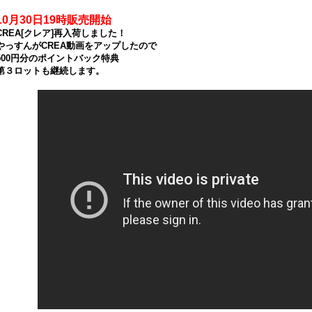
10月30日19時販売開始
CREA[クレア]再入荷しました！
やっすんがCREA動画をアップしたので
500円分のポイントバック特典
第３ロットも継続します。