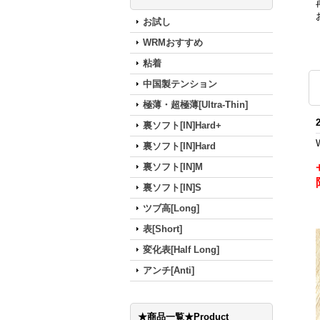
お試し
WRMおすすめ
粘着
中国製テンション
極薄・超極薄[Ultra-Thin]
裏ソフト[IN]Hard+
裏ソフト[IN]Hard
裏ソフト[IN]M
裏ソフト[IN]S
ツブ高[Long]
表[Short]
変化表[Half Long]
アンチ[Anti]
★商品一覧★Product