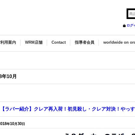
ログ
ご利用案内
WRM店舗
Contact
指導者会員
worldwide on or
18年10月
【ラバー紹介】クレア再入荷！初見殺し・クレア対決！やっす
2018
10
30
年
月
日