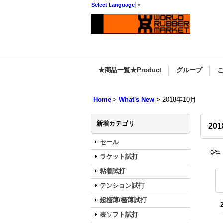
Select Language
▼
★商品一覧★Product
グループ
Home
>
What's New
>
2018年10月
新着カテゴリ
20
セール
9
件
ラケット試打
粘着試打
テンション試打
超極薄/極薄試打
表ソフト試打