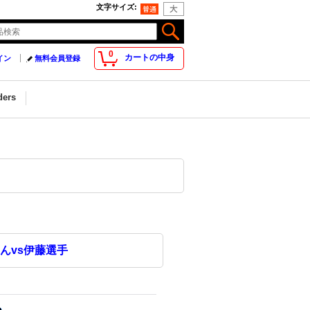
文字サイズ
:
0
カートの中身
イン
無料会員登録
ders
んvs伊藤選手