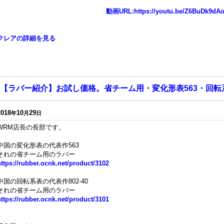
動画URL:https://youtu.be/Z6BuDk9dA
クレアの詳細を見る
【ラバー紹介】お試し価格。省チーム用・変化形表563・回転系8
2018
10
29
年
月
日
WRM店長の長部です。
中国の変化形表の代表作563
それの省チーム用のラバー
https://rubber.ocnk.net/product/3102
中国の回転系表の代表作802-40
それの省チーム用のラバー
https://rubber.ocnk.net/product/3101