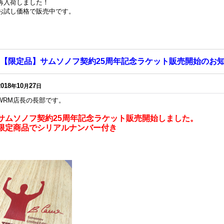
再入荷しました！
お試し価格で販売中です。
【限定品】サムソノフ契約25周年記念ラケット販売開始のお
2018
10
27
年
月
日
WRM店長の長部です。
サムソノフ契約25周年記念ラケット販売開始しました。
限定商品でシリアルナンバー付き