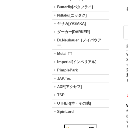
Butterfly[バタフライ]
Nittaku[ニッタク]
ヤサカ[YASAKA]
ダーカー[DARKER]
Dr.Neubauer［ノイバウア
ー］
Metal TT
Imperial[インペリアル]
PimplePark
JAP.Tec
AXF[アクセフ]
TSP
OTHER[本・その他]
SpinLord