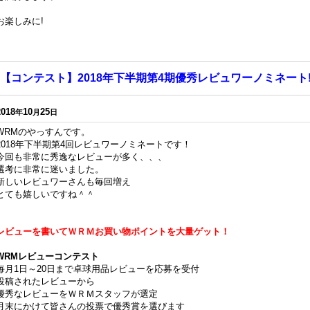
お楽しみに!
【コンテスト】2018年下半期第4期優秀レビュワーノミネート!
2018
10
25
年
月
日
WRMのやっすんです。
2018年下半期第4回レビュワーノミネートです！
今回も非常に秀逸なレビューが多く、、、
選考に非常に迷いました。
新しいレビュワーさんも毎回増え
とても嬉しいですね＾＾
レビューを書いてＷＲＭお買い物ポイントを大量ゲット！
WRMレビューコンテスト
毎月1日～20日まで卓球用品レビューを応募を受付
投稿されたレビューから
優秀なレビューをＷＲＭスタッフが選定
月末にかけて皆さんの投票で優秀賞を選びます