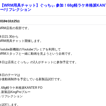
【WRM用具チャット】ぐっちぃ 参加！68g軽ラケ本格派KANTER
ー/リフレクション
2018
10
25
年
月
日
WRM店長の長部です。
本日21:30から
WRM用具チャット開催します。
Youtube新機能のYoutubeプレミアを利用して
WRMスタッフと一緒に動画を見ようという企画です。
本日は店長とぐっちぃ の2人がチャットに参加予定です。
本日のテーマは
今後動画制作を予定している新製品試打です。
1.68g軽ラケ本格派KANTER FO
2.新製品KingProブルー
3.リフレクション
を試打します。