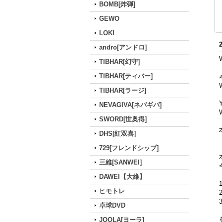
BOMB[炸弾]
GEWO
LOKI
andro[アンドロ]
TIBHAR[幻守]
TIBHAR[ティバー]
TIBHAR[ラージ]
NEVAGIVA[ネバギバ]
SWORD[世奥得]
DHS[紅双喜]
729[フレンドシップ]
三維[SANWEI]
DAWEI【大維】
ヒモトレ
卓球DVD
JOOLA[ヨーラ]