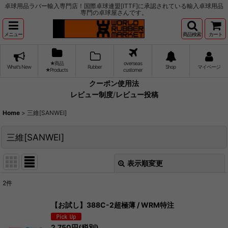
卓球用品ラバー輸入専門店！国際卓球連盟[ITTF]に承認されている輸入卓球用品
専門の卓球屋さんです。
メニュー
商品検索
カート
★商品
overseas
What's New
Rubber
Shop
マイページ
★Products
customer
クーポン使用法
レビュー制度
/
レビュー投稿
Home
>
三維[SANWEI]
三維[SANWEI]
表示順変更
閉じる
2
件
サブカテゴリ
:
【お試し】388C-2超極薄 / WRM特注
表示数
:
2,750
円
(税別)