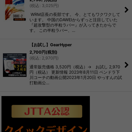
(
税込
:
3,025
円
)
並び順
:
WRM店長の長部です。 今、とてもワクワクして
います。 中国のDAWEIからずっと注目していた
『超攻撃型の半粒ラバー』が入ってきたからで
絞り込む
す。 この半粒ラバー、…
【お試し】GearHyper
2,700
円
(税別)
(
税込
:
2,970
円
)
通常販売価格 3,520円（税込）→ お試し 2,970
円（税込） 更新情報 2023年8月11日 ペンドラ下
川コーチの動画公開2023年1月20日 やっすんの試
打動画公…