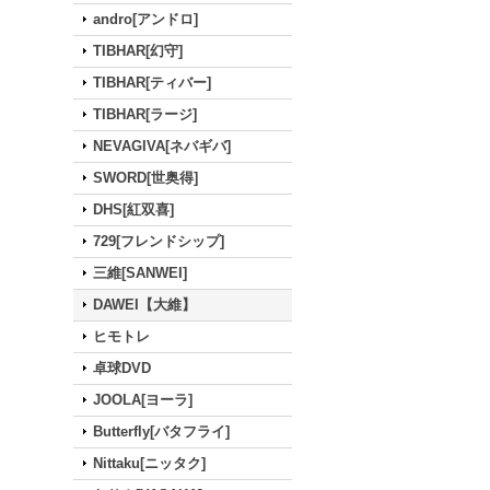
andro[アンドロ]
TIBHAR[幻守]
TIBHAR[ティバー]
TIBHAR[ラージ]
NEVAGIVA[ネバギバ]
SWORD[世奥得]
DHS[紅双喜]
729[フレンドシップ]
三維[SANWEI]
DAWEI【大維】
ヒモトレ
卓球DVD
JOOLA[ヨーラ]
Butterfly[バタフライ]
Nittaku[ニッタク]