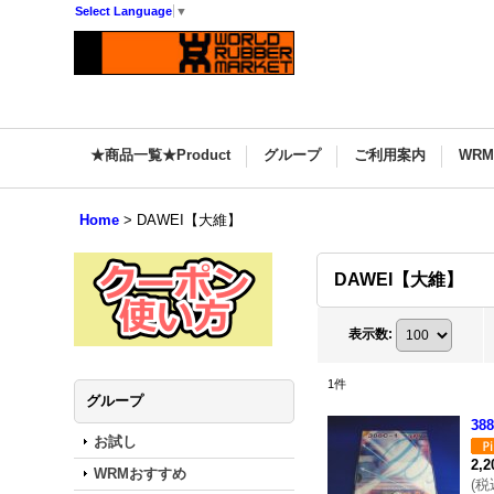
Select Language
▼
★商品一覧★Product
グループ
ご利用案内
WR
Home
>
DAWEI【大維】
DAWEI【大維】
表示数
:
1
件
グループ
38
お試し
2,
WRMおすすめ
(
税