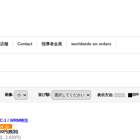
M店舗
Contact
指導者会員
worldwide on orders
画像
:
並び順
:
表示方法
:
8C-1 / WRM特注
200円
(税別)
込
:
2,420円
)