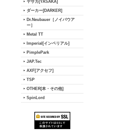
ヤサカ[YASAKA]
ダーカー[DARKER]
Dr.Neubauer［ノイバウア
ー］
Metal TT
Imperial[インペリアル]
PimplePark
JAP.Tec
AXF[アクセフ]
TSP
OTHER[本・その他]
SpinLord