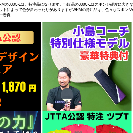
RMの388C-1は、特注品になります。市販品の388C-1はスポンジ硬度に大
ットによって色が変わったりがありますがWRMの特注品は、色々なスポンジ
一番良…