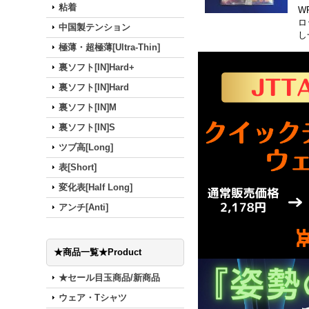
粘着
W
ロ
中国製テンション
し
極薄・超極薄[Ultra-Thin]
裏ソフト[IN]Hard+
裏ソフト[IN]Hard
裏ソフト[IN]M
裏ソフト[IN]S
ツブ高[Long]
表[Short]
変化表[Half Long]
アンチ[Anti]
★商品一覧★Product
★セール目玉商品/新商品
ウェア・Tシャツ