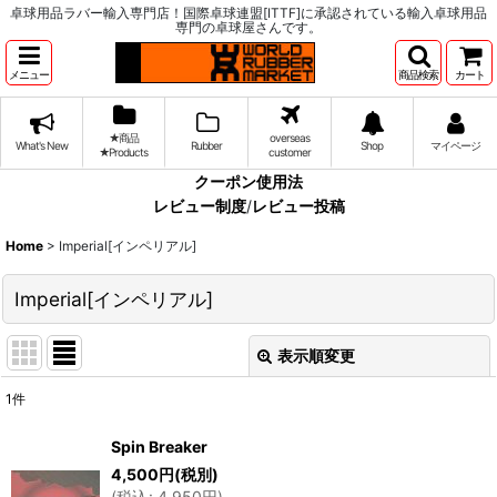
卓球用品ラバー輸入専門店！国際卓球連盟[ITTF]に承認されている輸入卓球用品
専門の卓球屋さんです。
メニュー
商品検索
カート
★商品
overseas
What's New
Rubber
Shop
マイページ
★Products
customer
クーポン使用法
レビュー制度
/
レビュー投稿
Home
>
Imperial[インペリアル]
Imperial[インペリアル]
表示順変更
閉じる
1
件
表示数
:
Spin Breaker
4,500
円
(税別)
並び順
:
(
税込
:
4,950
円
)