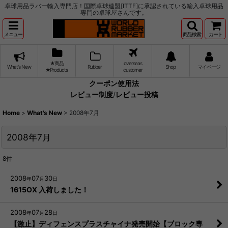
卓球用品ラバー輸入専門店！国際卓球連盟[ITTF]に承認されている輸入卓球用品
専門の卓球屋さんです。
メニュー
商品検索
カート
★商品
overseas
What's New
Rubber
Shop
マイページ
★Products
customer
クーポン使用法
レビュー制度
/
レビュー投稿
Home
>
What's New
>
2008年7月
2008年7月
8
件
2008
07
30
年
月
日
1615OX 入荷しました！
2008
07
28
年
月
日
【激止】ディフェンスプラスチャイナ発売開始【ブロック専