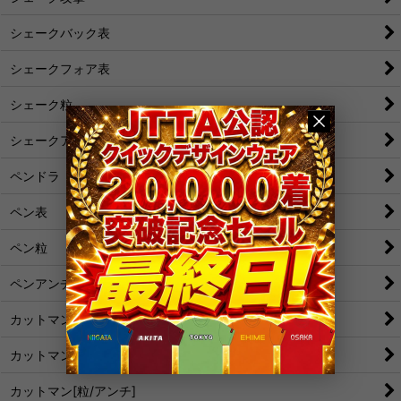
シェークバック表
シェークフォア表
シェーク粒
シェークアンチ
ペンドラ
ペン表
ペン粒
ペンアンチ
カットマン[裏]
カットマン[表/変化表]
カットマン[粒/アンチ]