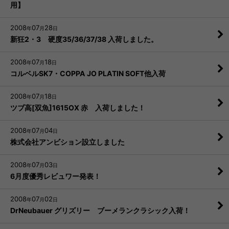
用】
2008
07
28
年
月
日
新狂2・3 硬度35/36/37/38 入荷しました。
2008
07
18
年
月
日
コルベルSK7・COPPA JO PLATIN SOFT他入荷
2008
07
18
年
月
日
ツブ高[双魚]1615OX 赤 入荷しました！
2008
07
04
年
月
日
株式会社アンビション設立しました
2008
07
03
年
月
日
6月度優秀レビュワー発表！
2008
07
02
年
月
日
DrNeubauer グリズリー ブーメランクラシック入荷！