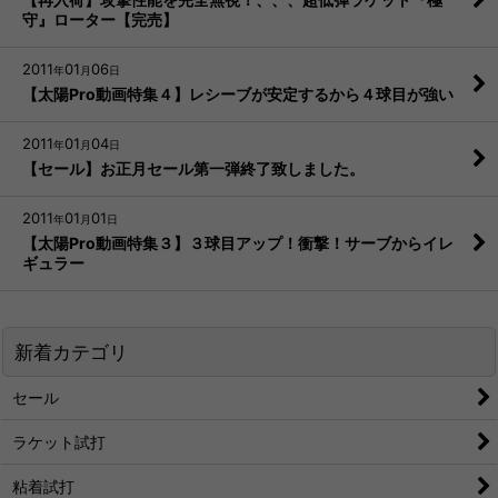
守』ローター【完売】
2011
01
06
年
月
日
【太陽Pro動画特集４】レシーブが安定するから４球目が強い
2011
01
04
年
月
日
【セール】お正月セール第一弾終了致しました。
2011
01
01
年
月
日
【太陽Pro動画特集３】３球目アップ！衝撃！サーブからイレ
ギュラー
新着カテゴリ
セール
ラケット試打
粘着試打