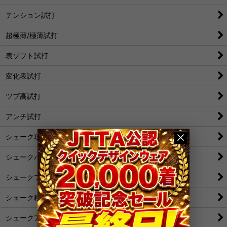
テンション試打
超極薄/極薄試打
表ソフト試打
変化表試打
ツブ高試打
アンチ試打
シェーク攻撃
シェークバック表
シェークフォア表
シェーク粒
シェークアンチ