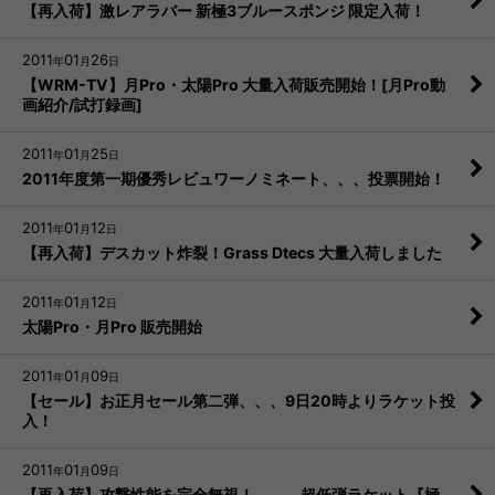
【再入荷】激レアラバー 新極3ブルースポンジ 限定入荷！
2011
01
26
年
月
日
【WRM-TV】月Pro・太陽Pro 大量入荷販売開始！[月Pro動
画紹介/試打録画]
2011
01
25
年
月
日
2011年度第一期優秀レビュワーノミネート、、、投票開始！
2011
01
12
年
月
日
【再入荷】デスカット炸裂！Grass Dtecs 大量入荷しました
2011
01
12
年
月
日
太陽Pro・月Pro 販売開始
2011
01
09
年
月
日
【セール】お正月セール第二弾、、、9日20時よりラケット投
入！
2011
01
09
年
月
日
【再入荷】攻撃性能を完全無視！、、、超低弾ラケット『極