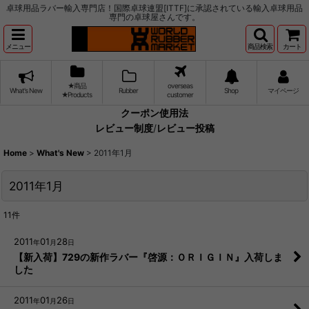
卓球用品ラバー輸入専門店！国際卓球連盟[ITTF]に承認されている輸入卓球用品
専門の卓球屋さんです。
メニュー
商品検索
カート
★商品
overseas
What's New
Rubber
Shop
マイページ
★Products
customer
クーポン使用法
レビュー制度
/
レビュー投稿
Home
>
What's New
>
2011年1月
2011年1月
11
件
2011
01
28
年
月
日
【新入荷】729の新作ラバー『啓源：ＯＲＩＧＩＮ』入荷しま
した
2011
01
26
年
月
日