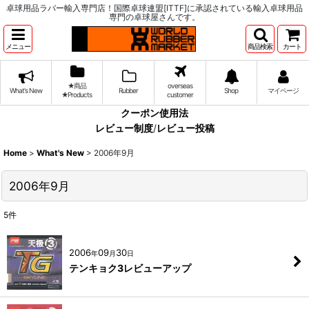
卓球用品ラバー輸入専門店！国際卓球連盟[ITTF]に承認されている輸入卓球用品
専門の卓球屋さんです。
メニュー
商品検索
カート
★商品
overseas
What's New
Rubber
Shop
マイページ
★Products
customer
クーポン使用法
レビュー制度
/
レビュー投稿
Home
>
What's New
>
2006年9月
2006年9月
5
件
2006
09
30
年
月
日
テンキョク3レビューアップ