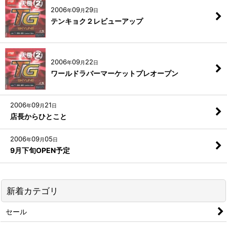
2006
09
29
年
月
日
テンキョク２レビューアップ
2006
09
22
年
月
日
ワールドラバーマーケットプレオープン
2006
09
21
年
月
日
店長からひとこと
2006
09
05
年
月
日
9月下旬OPEN予定
新着カテゴリ
セール