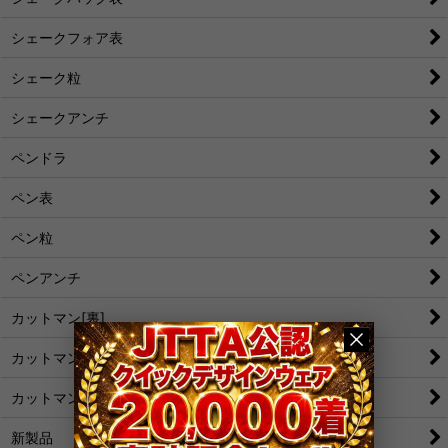
シェークフォア表
シェーク粒
シェークアンチ
ペンドラ
ペン表
ペン粒
ペンアンチ
カットマン[裏]
カットマン[表/変化表]
カットマン[粒/アンチ]
新製品