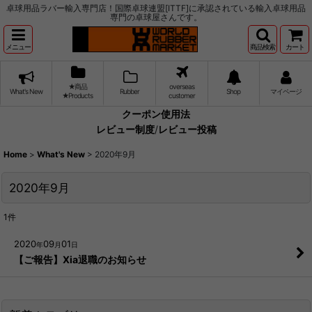
卓球用品ラバー輸入専門店！国際卓球連盟[ITTF]に承認されている輸入卓球用品
専門の卓球屋さんです。
メニュー
商品検索
カート
★商品
overseas
What's New
Rubber
Shop
マイページ
★Products
customer
クーポン使用法
レビュー制度
/
レビュー投稿
Home
>
What's New
>
2020年9月
2020年9月
1
件
2020
09
01
年
月
日
【ご報告】Xia退職のお知らせ