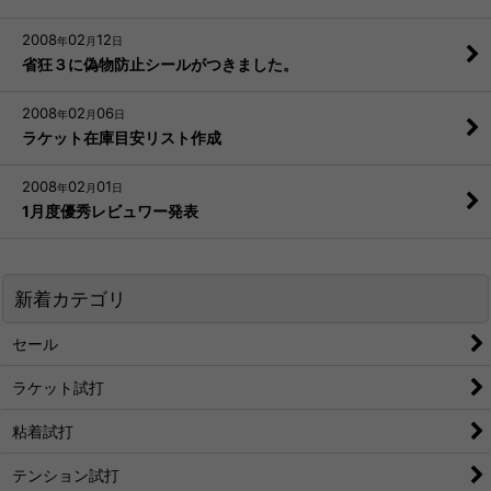
2008
02
12
年
月
日
省狂３に偽物防止シールがつきました。
2008
02
06
年
月
日
ラケット在庫目安リスト作成
2008
02
01
年
月
日
1月度優秀レビュワー発表
新着カテゴリ
セール
ラケット試打
粘着試打
テンション試打