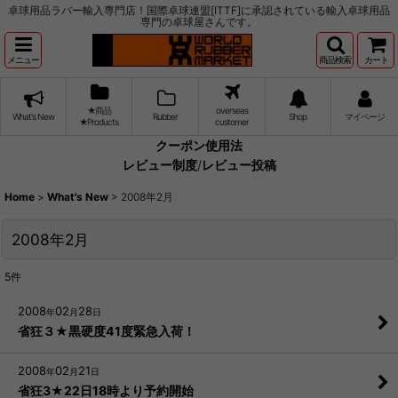
卓球用品ラバー輸入専門店！国際卓球連盟[ITTF]に承認されている輸入卓球用品
専門の卓球屋さんです。
メニュー
商品検索
カート
★商品
overseas
What's New
Rubber
Shop
マイページ
★Products
customer
クーポン使用法
レビュー制度
/
レビュー投稿
Home
>
What's New
>
2008年2月
2008年2月
5
件
2008
02
28
年
月
日
省狂３★黒硬度41度緊急入荷！
2008
02
21
年
月
日
省狂3★22日18時より予約開始