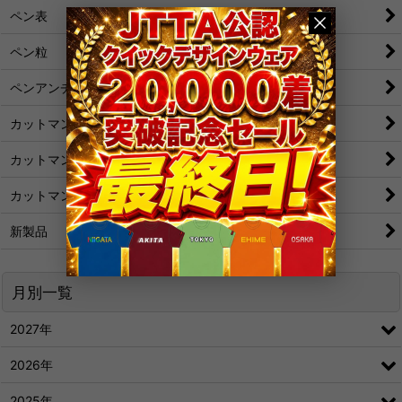
ペン表
ペン粒
ペンアンチ
カットマン[裏]
カットマン[表/変化表]
カットマン[粒/アンチ]
新製品
月別一覧
2027年
2026年
2025年