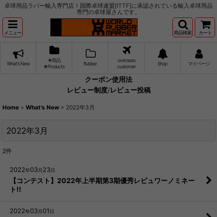
卓球用品ラバー輸入専門店！国際卓球連盟[ITTF]に承認されている輸入卓球用品
専門の卓球屋さんです。
メニュー
商品検索
カート
★商品
overseas
What's New
Rubber
Shop
マイページ
★Products
customer
クーポン使用法
レビュー制度
/
レビュー投稿
Home
>
What's New
>
2022年3月
2022年3月
2
件
2022
03
23
年
月
日
【コンテスト】2022年上半期第3期優秀レビュワーノミネー
ト!!
2022
03
01
年
月
日