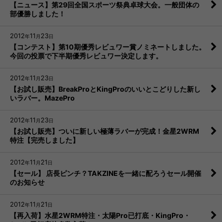
【ニュース】第29回全国スポーツ祭典卓球大会。一般団体の
部優勝しました！
2012
11
23
年
月
日
【コンテスト】第10期優秀レビュワー賞ノミネートしました。
今回の投票で下半期優秀レビュワー決定します。
2012
11
23
年
月
日
【お試し販売】BreakProとKingProのいいとこどりした新し
いラバー。MazePro
2012
11
23
年
月
日
【お試し販売】ついに新しい極薄ラバーが完成！金星2WRM
特注【完売しました】
2012
11
21
年
月
日
【セール】 店長ピンチ？TAKZINEを一緒に配ろうセール開催
のお知らせ
2012
11
21
年
月
日
【再入荷】水星2WRM特注・太陽Pro已打底・KingPro・