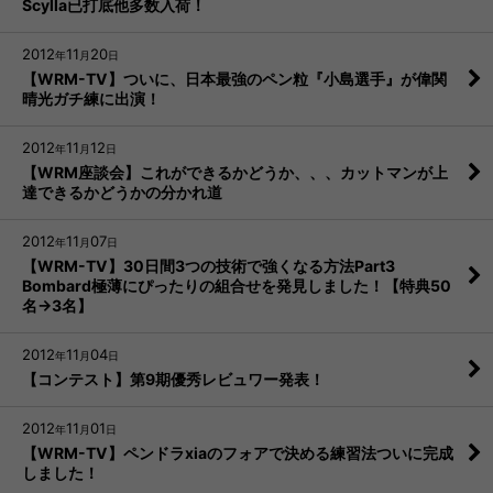
Scylla已打底他多数入荷！
2012
11
20
年
月
日
【WRM-TV】ついに、日本最強のペン粒『小島選手』が偉関
晴光ガチ練に出演！
2012
11
12
年
月
日
【WRM座談会】これができるかどうか、、、カットマンが上
達できるかどうかの分かれ道
2012
11
07
年
月
日
【WRM-TV】30日間3つの技術で強くなる方法Part3
Bombard極薄にぴったりの組合せを発見しました！【特典50
名→3名】
2012
11
04
年
月
日
【コンテスト】第9期優秀レビュワー発表！
2012
11
01
年
月
日
【WRM-TV】ペンドラxiaのフォアで決める練習法ついに完成
しました！