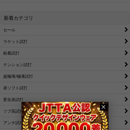
新着カテゴリ
セール
ラケット試打
粘着試打
テンション試打
超極薄/極薄試打
表ソフト試打
変化表試打
ツブ高試打
アンチ試打