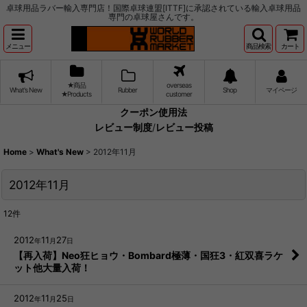
卓球用品ラバー輸入専門店！国際卓球連盟[ITTF]に承認されている輸入卓球用品
専門の卓球屋さんです。
メニュー
商品検索
カート
★商品
overseas
What's New
Rubber
Shop
マイページ
★Products
customer
クーポン使用法
レビュー制度
/
レビュー投稿
Home
>
What's New
>
2012年11月
2012年11月
12
件
2012
11
27
年
月
日
【再入荷】Neo狂ヒョウ・Bombard極薄・国狂3・紅双喜ラケ
ット他大量入荷！
2012
11
25
年
月
日