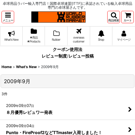
卓球用品ラバー輸入専門店！国際卓球連盟[ITTF]に承認されている輸入卓球用品
専門の卓球屋さんです。
メニュー
商品検索
カート
★商品
overseas
What's New
Rubber
Shop
マイページ
★Products
customer
クーポン使用法
レビュー制度
/
レビュー投稿
Home
>
What's New
>
2009年9月
2009年9月
3
件
2009
09
07
年
月
日
８月優秀レビュワー発表
2009
09
04
年
月
日
Punto・FireProof2などTTmaster入荷しました！