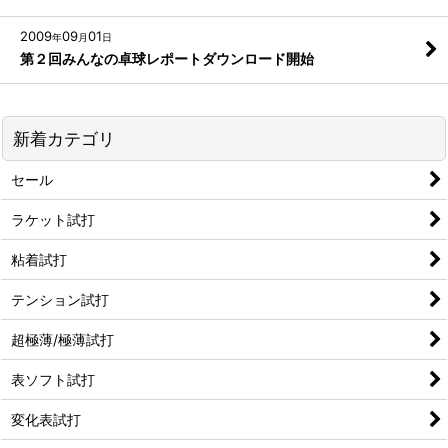
2009
09
01
年
月
日
第２回みんなの卓球レポートダウンロード開始
新着カテゴリ
セール
ラケット試打
粘着試打
テンション試打
超極薄/極薄試打
表ソフト試打
変化表試打