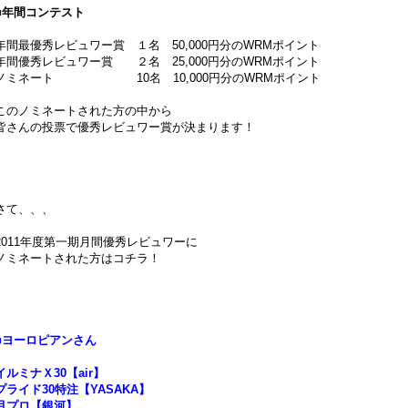
■年間コンテスト
年間最優秀レビュワー賞 １名 50,000円分のWRMポイント
年間優秀レビュワー賞 ２名 25,000円分のWRMポイント
ノミネート 10名 10,000円分のWRMポイント
このノミネートされた方の中から
皆さんの投票で優秀レビュワー賞が決まります！
さて、、、
2011年度第一期月間優秀レビュワーに
ノミネートされた方はコチラ！
■ヨーロピアンさん
イルミナＸ30【air】
プライド30特注【YASAKA】
月プロ【銀河】