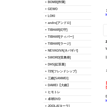
BOMB[炸弾]
GEWO
LOKI
andro[アンドロ]
TIBHAR[幻守]
TIBHAR[ティバー]
TIBHAR[ラージ]
NEVAGIVA[ネバギバ]
SWORD[世奥得]
DHS[紅双喜]
729[フレンドシップ]
三維[SANWEI]
DAWEI【大維】
ヒモトレ
卓球DVD
JOOLA[ヨーラ]