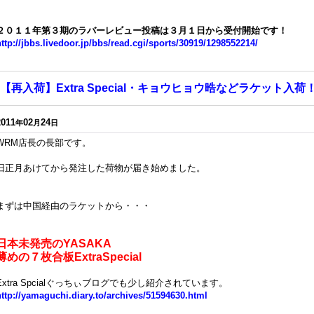
２０１１年第３期のラバーレビュー投稿は３月１日から受付開始です！
http://jbbs.livedoor.jp/bbs/read.cgi/sports/30919/1298552214/
【再入荷】Extra Special・キョウヒョウ晧などラケット入荷
2011
02
24
年
月
日
WRM店長の長部です。
旧正月あけてから発注した荷物が届き始めました。
まずは中国経由のラケットから・・・
日本未発売のYASAKA
薄めの７枚合板ExtraSpecial
Extra Spcialぐっちぃブログでも少し紹介されています。
http://yamaguchi.diary.to/archives/51594630.html