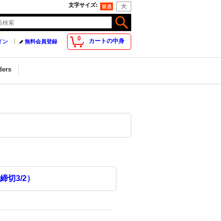
文字サイズ
:
0
カートの中身
イン
無料会員登録
ders
切3/2）