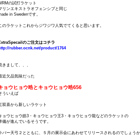
WRMの試打ラケット
マリンエキストラオフェンシブと同じ
made in Swedenです。
このラケットこれからジワジワ人気でてくると思います。
ExtraSpecailのご注文はコチラ
http://rubber.ocnk.net/product/1764
続きまして、、、
最近欠品気味だった
キョウヒョウ晧とキョウヒョウ晧656
そういえば
紅双喜から新しいラケット
キョウヒョウ皓3・キョウヒョウ王3・キョウヒョウ龍などのラケットの
準備が進んでいるそうです。
ラバー天弓２とともに、５月の展示会にあわせてリリースされるのでしょう