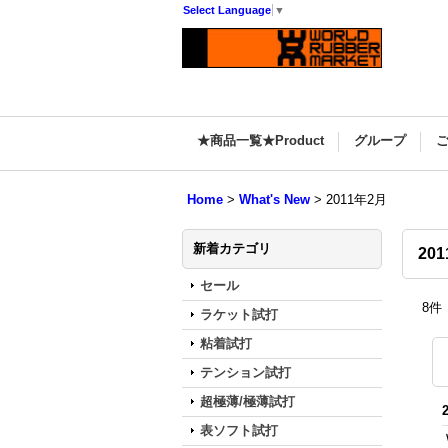
Select Language
▼
★商品一覧★Product
グループ
Home
>
What's New
>
2011年2月
新着カテゴリ
20
セール
8
件
ラケット試打
粘着試打
テンション試打
超極薄/極薄試打
表ソフト試打