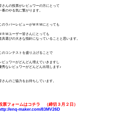
皆さんの投票がレビュワーの方にとって
一番のやる気に繋がります。
このラバーレビューがＷＲＭにとっても
ＷＲＭユーザー皆さんにとっても
道具選びの大きな指針になっていることと思います。
このコンテストを盛り上げることで
レビュワーがどんどん増えていきますし
優秀なレビュワーがどんどん出現します♪
皆さんのご協力をお待ちしています。
投票フォームはコチラ （締切３月２日）
http://enq-maker.com/83MV26D