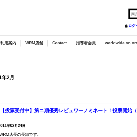
ログ
ご利用案内
WRM店舗
Contact
指導者会員
worldwide on or
11年2月
【投票受付中】第ニ期優秀レビュワーノミネート！投票開始（締
2011
02
24
年
月
日
WRM店長の長部です。