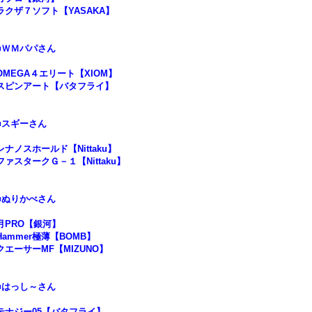
ラクザ７ソフト【YASAKA】
■ＷＭパパさん
OMEGA４エリート【XIOM】
スピンアート【バタフライ】
■スギーさん
レナノスホールド【Nittaku】
ファスタークＧ－１【Nittaku】
■ぬりかべさん
月PRO【銀河】
Hammer極薄【BOMB】
クエーサーMF【MIZUNO】
■はっし～さん
テナジー05【バタフライ】