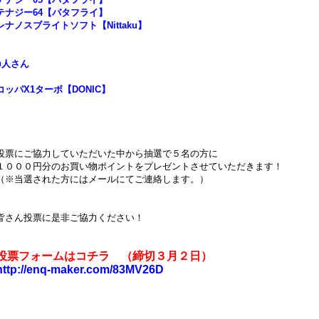
テナジー64【バタフライ】
レナノスブライトソフト【Nittaku】
■人さん
コッパX1ターボ【DONIC】
投票にご協力していただいた中から抽選で５名の方に
１０００円分のお買い物ポイントをプレゼントさせていただきます！
（※当選された方にはメールにてご連絡します。）
皆さん投票に是非ご協力ください！
投票フォームはコチラ （締切３月２日）
http://enq-maker.com/83MV26D