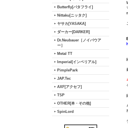
Butterfly[バタフライ]
Nittaku[ニッタク]
ヤサカ[YASAKA]
ダーカー[DARKER]
Dr.Neubauer［ノイバウア
ー］
Metal TT
Imperial[インペリアル]
PimplePark
JAP.Tec
AXF[アクセフ]
TSP
OTHER[本・その他]
SpinLord