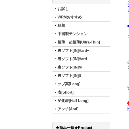
お試し
WRMおすすめ
粘着
中国製テンション
極薄・超極薄[Ultra-Thin]
裏ソフト[IN]Hard+
裏ソフト[IN]Hard
裏ソフト[IN]M
裏ソフト[IN]S
ツブ高[Long]
表[Short]
変化表[Half Long]
アンチ[Anti]
★商品一覧★Product