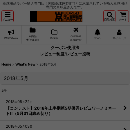
卓球用品ラバー輸入専門店！国際卓球連盟[ITTF]に承認されている輸入卓球用品
専門の卓球屋さんです。
メニュー
商品検索
カート
★商品
overseas
What's New
Rubber
Shop
マイページ
★Products
customer
クーポン使用法
レビュー制度
/
レビュー投稿
Home
>
What's New
>
2018年5月
2018年5月
2
件
2018
05
22
年
月
日
【コンテスト】2018年上半期第5期優秀レビュワーノミネー
ト!!（5月31日締め切り）
2018
05
03
年
月
日