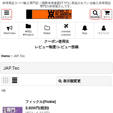
卓球用品ラバー輸入専門店！国際卓球連盟[ITTF]に承認されている輸入卓球用品
専門の卓球屋さんです。
メニュー
商品検索
カート
★商品
overseas
What's New
Rubber
Shop
マイページ
★Products
customer
クーポン使用法
レビュー制度
/
レビュー投稿
Home
>
JAP.Tec
JAP.Tec
表示順変更
閉じる
1
件
表示数
:
フィックル[Fickle]
3,920
円
(税別)
並び順
:
(
税込
:
4,312
円
)