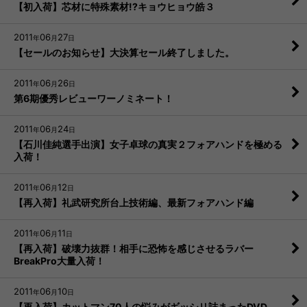
【初入荷】芯材に特殊素材!?キョウヒョウ皓３
2011
06
27
年
月
日
【セールのお知らせ】大決算セール終了しました。
2011
06
26
年
月
日
第6期優秀レビューワーノミネート！
2011
06
24
年
月
日
【石川佳純選手出演】女子卓球の真実２フォアハンドを極める
入荷！
2011
06
12
年
月
日
【再入荷】礼武研究所台上技術編、最新フォアハンド編
2011
06
11
年
月
日
【再入荷】破壊力抜群！相手に恐怖を感じさせるラバー
BreakPro大量入荷！
2011
06
10
年
月
日
【再入荷】カットマン70人の悩みがギッシリ詰まったDVD