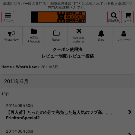
卓球用品ラバー輸入専門店！国際卓球連盟[ITTF]に承認されている輸入卓球用品
専門の卓球屋さんです。
メニュー
商品検索
カート
★商品
overseas
What's New
Rubber
Shop
マイページ
★Products
customer
クーポン使用法
レビュー制度
/
レビュー投稿
Home
>
What's New
>
2011年6月
2011年6月
13
件
2011
06
30
年
月
日
【再入荷】たったの4分で完売した超人気のツブ高、、、
FricitonSpecial2
2011
06
30
年
月
日