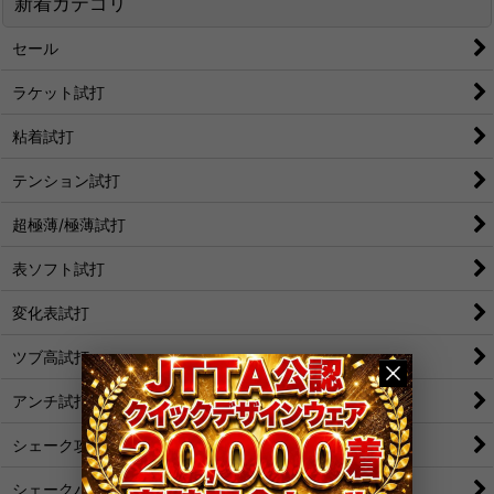
新着カテゴリ
セール
ラケット試打
粘着試打
テンション試打
超極薄/極薄試打
表ソフト試打
変化表試打
ツブ高試打
アンチ試打
シェーク攻撃
シェークバック表