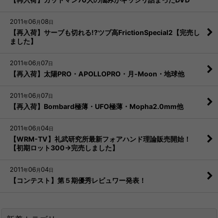
2011
06
08
年
月
日
【再入荷】サーブも切れる!?ツブ高FrictionSpecial2【完売し
ました】
2011
06
07
年
月
日
【再入荷】太陽PRO・APOLLOPRO・月-Moon・地球他
2011
06
07
年
月
日
【再入荷】Bombard極薄・UFO極薄・Mopha2.0mm他
2011
06
04
年
月
日
【WRM-TV】礼武研究所最新フォアハンド理論販売開始！
【初期ロット300→完売しました】
2011
06
04
年
月
日
【コンテスト】第５期優秀レビュワー発表！