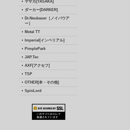
ヤサカ[YASAKA]
ダーカー[DARKER]
Dr.Neubauer［ノイバウア
ー］
Metal TT
Imperial[インペリアル]
PimplePark
JAP.Tec
AXF[アクセフ]
TSP
OTHER[本・その他]
SpinLord