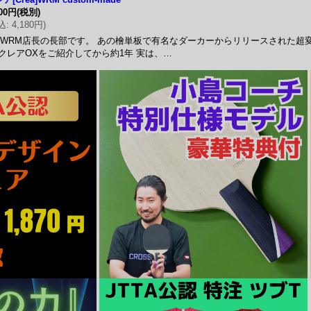
800円
(税別)
込
:
4,180円
)
RM店長の長部です。 あの檜単板で有名なダーカーからリリースされた超
クレアOXをご紹介してから約1年 実は、…