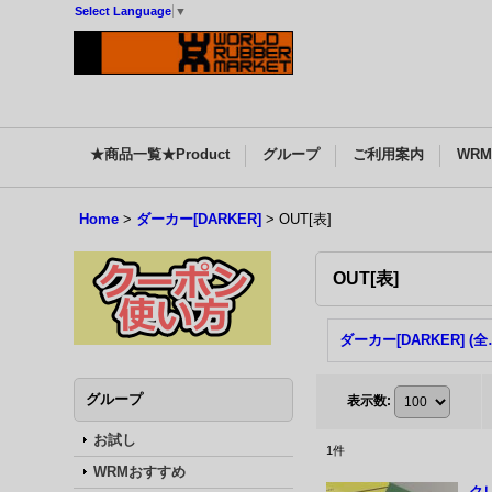
Select Language
▼
★商品一覧★Product
グループ
ご利用案内
WR
Home
>
ダーカー[DARKER]
>
OUT[表]
OUT[表]
ダーカー[
グループ
表示数
:
お試し
1
件
WRMおすすめ
クレ