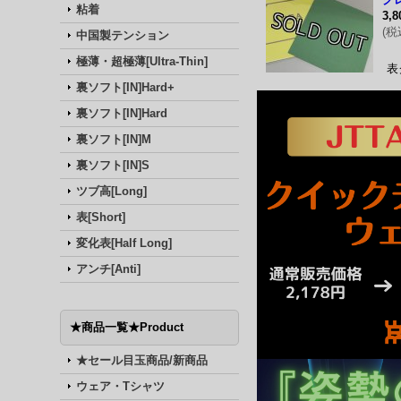
粘着
3,
(
税
中国製テンション
W
極薄・超極薄[Ultra-Thin]
表
裏ソフト[IN]Hard+
裏ソフト[IN]Hard
裏ソフト[IN]M
裏ソフト[IN]S
ツブ高[Long]
表[Short]
変化表[Half Long]
アンチ[Anti]
★商品一覧★Product
★セール目玉商品/新商品
ウェア・Tシャツ