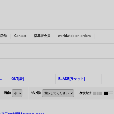
M店舗
Contact
指導者会員
worldwide on orders
DARKER] (全商品)
OUT[表]
BLADE[ラケット]
画像
:
並び順
:
表示方法
:
ア[Crea]WRM custom-made