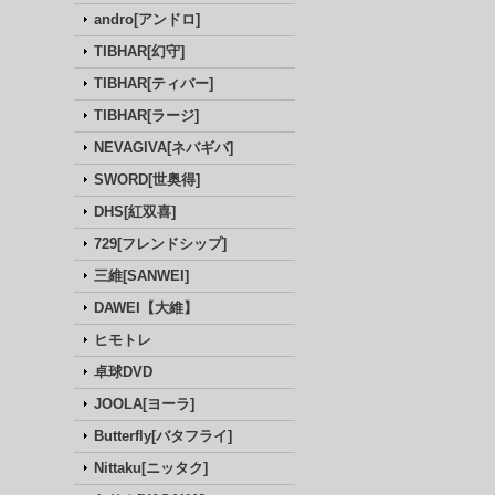
andro[アンドロ]
TIBHAR[幻守]
TIBHAR[ティバー]
TIBHAR[ラージ]
NEVAGIVA[ネバギバ]
SWORD[世奥得]
DHS[紅双喜]
729[フレンドシップ]
三維[SANWEI]
DAWEI【大維】
ヒモトレ
卓球DVD
JOOLA[ヨーラ]
Butterfly[バタフライ]
Nittaku[ニッタク]