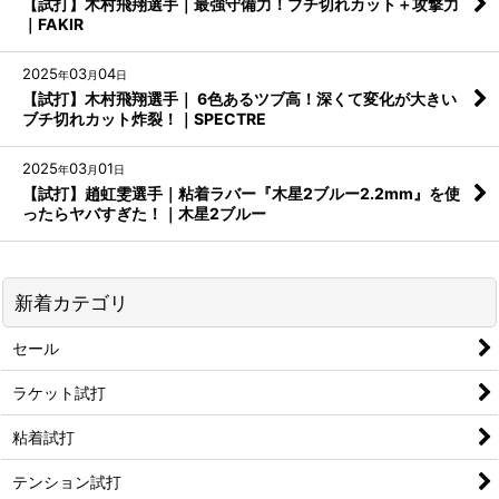
【試打】木村飛翔選手｜最強守備力！ブチ切れカット＋攻撃力
｜FAKIR
2025
03
04
年
月
日
【試打】木村飛翔選手｜ 6色あるツブ高！深くて変化が大きい
ブチ切れカット炸裂！｜SPECTRE
2025
03
01
年
月
日
【試打】趙虹雯選手｜粘着ラバー『木星2ブルー2.2mm』を使
ったらヤバすぎた！｜木星2ブルー
新着カテゴリ
セール
ラケット試打
粘着試打
テンション試打