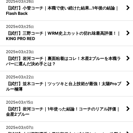
2025
03
26
年
月
日
【試打】小管コーチ｜本職で使い続けた結果…1年後の結論｜
Flash Back
2025
03
25
年
月
日
【試打】三野コーチ｜WRM史上カットの切れ味最高評価！｜
KING PRO RED
2025
03
23
年
月
日
【試打】岩河コーチ｜裏面粘着はコレ！木星2ブルーを本職ラ
バーに選んだ決め手とは？
2025
03
22
年
月
日
【試打】並木コーチ｜ツッツキと台上技術が最強！太陽Proブ
ルー極薄
2025
03
15
年
月
日
【試打】岩河コーチ｜1年使った結論！コーチのリアル評価｜
金星2ブルー
2025
03
07
年
月
日