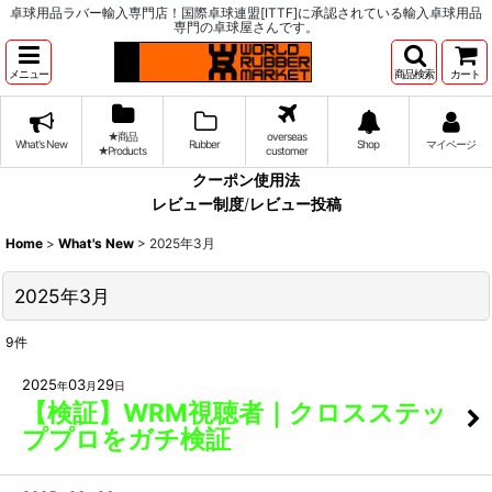
卓球用品ラバー輸入専門店！国際卓球連盟[ITTF]に承認されている輸入卓球用品
専門の卓球屋さんです。
メニュー
商品検索
カート
★商品
overseas
What's New
Rubber
Shop
マイページ
★Products
customer
クーポン使用法
レビュー制度
/
レビュー投稿
Home
>
What's New
>
2025年3月
2025年3月
9
件
2025
03
29
年
月
日
【検証】WRM視聴者｜クロスステッ
ププロをガチ検証