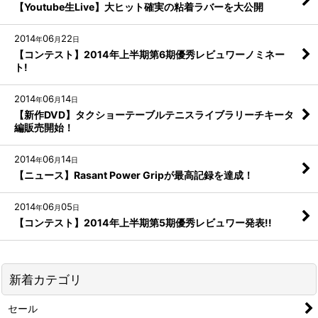
【Youtube生Live】大ヒット確実の粘着ラバーを大公開
2014
06
22
年
月
日
【コンテスト】2014年上半期第6期優秀レビュワーノミネー
ト!
2014
06
14
年
月
日
【新作DVD】タクショーテーブルテニスライブラリーチキータ
編販売開始！
2014
06
14
年
月
日
【ニュース】Rasant Power Gripが最高記録を達成！
2014
06
05
年
月
日
【コンテスト】2014年上半期第5期優秀レビュワー発表!!
新着カテゴリ
セール