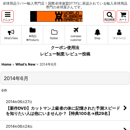
卓球用品ラバー輸入専門店！国際卓球連盟[ITTF]に承認されている輸入卓球用品
専門の卓球屋さんです。
メニュー
商品検索
カート
★商品
overseas
What's New
Rubber
Shop
マイページ
★Products
customer
クーポン使用法
レビュー制度
/
レビュー投稿
Home
>
What's New
>
2014年6月
2014年6月
6
件
2014
06
27
年
月
日
【新作DVD】カットマン上級者の体に記憶された予測スピード
を知りたい人は他にいませんか？【特典100名→残29名】
2014
06
24
年
月
日